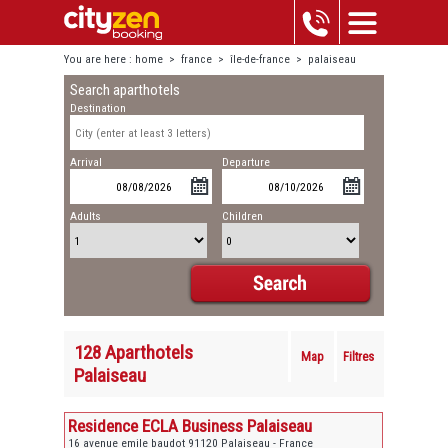
You are here :
home
>
france
>
île-de-france
>
palaiseau
Search aparthotels
Destination
Arrival
Departure
Adults
Children
128 Aparthotels
Map
Filtres
Palaiseau
Residence ECLA Business Palaiseau
16 avenue emile baudot 91120 Palaiseau - France