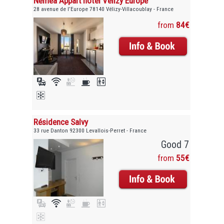
Nemea Appart’hôtel Vélizy Europe
28 avenue de l’Europe 78140 Vélizy-Villacoublay - France
from
84€
Résidence Salvy
33 rue Danton 92300 Levallois-Perret - France
Good 7
from
55€