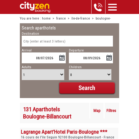
You are here :
home
>
france
>
île-de-france
>
boulogne-
Search aparthotels
billancourt
Destination
Arrival
Departure
Adults
Children
131 Aparthotels
Map
Filtres
Boulogne-Billancourt
Lagrange Apart’Hotel Paris-Boulogne ***
16 cours de l'île Seguin 92100 Boulogne-Billancourt - France