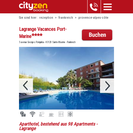
Sie sind hier :
rezeption
>
frankreich
>
provence-alpes-côte
d'azur
>
sainte-maxime
>
lagrange vacances port-marine
Lagrange Vacances Port-
****
Marine
5 avenue Georges Pompidou - 83120 Sainte-Maxime - Frankreich
Aparthotel, bestehend aus 98 Apartments
-
Lagrange