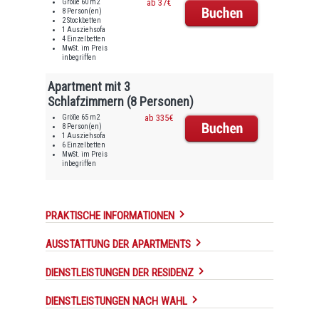
Größe 60 m2
ab 37€
8 Person(en)
2 Stockbetten
1 Ausziehsofa
4 Einzelbetten
MwSt. im Preis
inbegriffen
Apartment mit 3
Schlafzimmern (8 Personen)
Größe 65 m2
ab 335€
8 Person(en)
1 Ausziehsofa
6 Einzelbetten
MwSt. im Preis
inbegriffen
PRAKTISCHE INFORMATIONEN
AUSSTATTUNG DER APARTMENTS
DIENSTLEISTUNGEN DER RESIDENZ
DIENSTLEISTUNGEN NACH WAHL