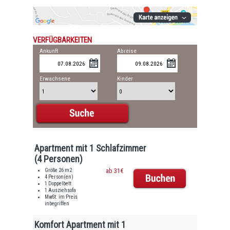
VERFÜGBARKEITEN
Ankunft
Abreise
Erwachsene
Kinder
Apartment mit 1 Schlafzimmer
(4 Personen)
Größe 26 m2
ab 31€
4 Person(en)
1 Doppelbett
1 Ausziehsofa
MwSt. im Preis
inbegriffen
Komfort Apartment mit 1