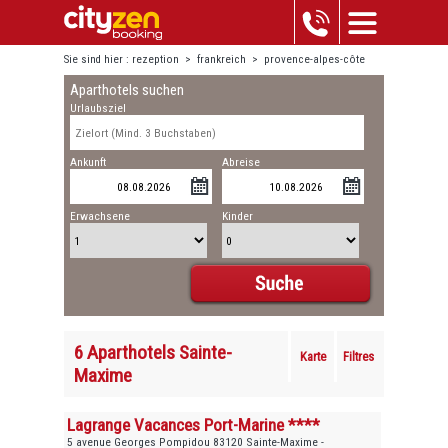
Sie sind hier :
rezeption
>
frankreich
>
provence-alpes-côte
Aparthotels suchen
d'azur
>
sainte-maxime
Urlaubsziel
Ankunft
Abreise
Erwachsene
Kinder
6 Aparthotels Sainte-
Karte
Filtres
Maxime
Lagrange Vacances Port-Marine ****
5 avenue Georges Pompidou 83120 Sainte-Maxime -