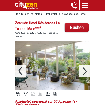
Sie sind hier :
rezeption
>
frankreich
>
provence-alpes-côte
d'azur
>
fréjus
>
zenitude hôtel-résidences la tour de mare
Zenitude Hôtel-Résidences La
***
Tour de Mare
566 Via Aurelia - Quartier De La Tour De Mare - 83600 Fréjus -
Frankreich
Aparthotel, bestehend aus 60 Apartments
-