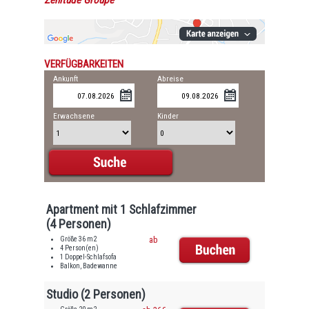
Zénitude Groupe
VERFÜGBARKEITEN
Ankunft
Abreise
Erwachsene
Kinder
Apartment mit 1 Schlafzimmer
(4 Personen)
Größe 36 m2
ab
4 Person(en)
1 Doppel-Schlafsofa
Balkon, Badewanne
Studio (2 Personen)