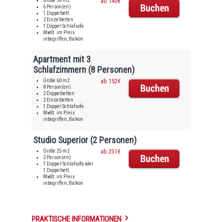
Größe 50 m2
ab 140€
6 Person(en)
1 Doppelbett
2 Einzelbetten
1 Doppel-Schlafsofa
MwSt. im Preis
inbegriffen, Balkon
Apartment mit 3
Schlafzimmern (8 Personen)
Größe 60 m2
ab 152€
8 Person(en)
2 Doppelbetten
2 Einzelbetten
1 Doppel-Schlafsofa
MwSt. im Preis
inbegriffen, Balkon
Studio Superior (2 Personen)
Größe 25 m2
ab 231€
2 Person(en)
1 Doppel-Schlafsofa oder
1 Doppelbett
MwSt. im Preis
inbegriffen, Balkon
PRAKTISCHE INFORMATIONEN