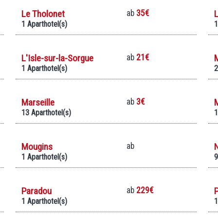
Le Tholonet
ab
35€
L
1 Aparthotel(s)
1
L'Isle-sur-la-Sorgue
ab
21€
1 Aparthotel(s)
2
Marseille
ab
3€
13 Aparthotel(s)
1
Mougins
ab
1 Aparthotel(s)
9
Paradou
ab
229€
P
1 Aparthotel(s)
1