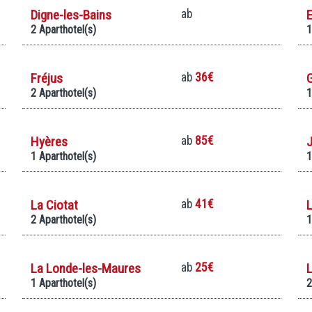
Digne-les-Bains
ab
E
2 Aparthotel(s)
1
Fréjus
ab
36€
2 Aparthotel(s)
1
Hyères
ab
85€
J
1 Aparthotel(s)
1
La Ciotat
ab
41€
L
2 Aparthotel(s)
1
La Londe-les-Maures
ab
25€
1 Aparthotel(s)
2