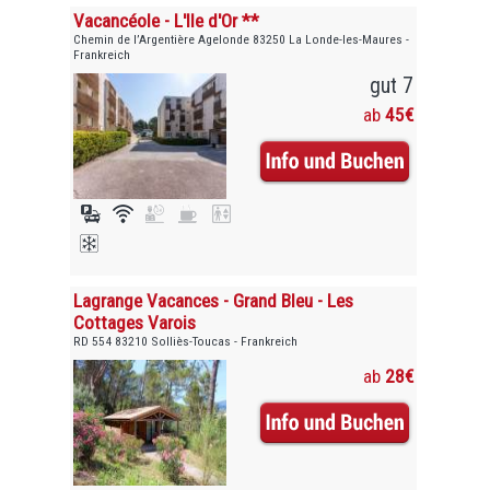
Vacancéole - L'Ile d'Or **
Chemin de l’Argentière Agelonde 83250 La Londe-les-Maures -
Frankreich
gut 7
ab
45€
Lagrange Vacances - Grand Bleu - Les
Cottages Varois
RD 554 83210 Solliès-Toucas - Frankreich
ab
28€