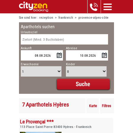
Sie sind hier :
rezeption
>
frankreich
>
provence-alpes-côte
Aparthotels suchen
d'azur
>
hyères
Urlaubsziel
Ankunft
Abreise
Erwachsene
Kinder
7 Aparthotels Hyères
Karte
Filtres
Le Provençal ***
113 Place Saint Pierre 83400 Hyères - Frankreich