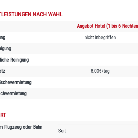
TLEISTUNGEN NACH WAHL
Angebot Hotel (1 bis 6 Nächten
ung
nicht inbegriffen
nigung
liche Reinigung
atz
8,00€/tag
äschevermietung
chvermietung
RT
m Flugzeug oder Bahn
Seit