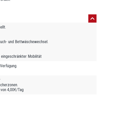
llt.
tuch- und Bettwäschewechsel.
eingeschränkter Mobilität
 Verfügung.
r
ucherzonen.
r von 4,00€/Tag