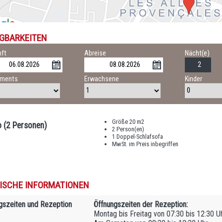
GBARKEITEN
ft
Abreise
Nächt(e)
tments
Erwachsene
Kinder
Größe 20 m2
o (2 Personen)
2 Person(en)
1 Doppel-Schlafsofa
MwSt. im Preis inbegriffen
ISCHE INFORMATIONEN
gszeiten und Rezeption
Öffnungszeiten der Rezeption:
Montag bis Freitag von 07:30 bis 12:30 U