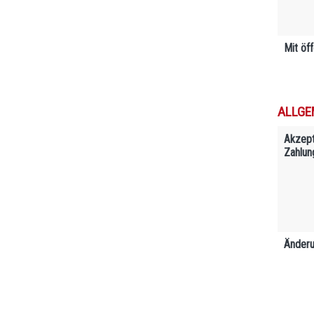
Mit öf
ALLGE
Akzept
Zahlun
Änderu