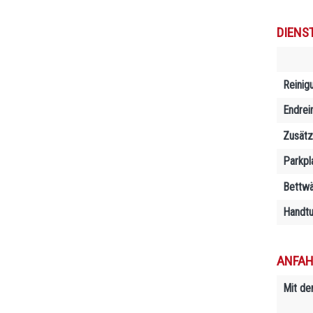
DIENS
Reinig
Endrei
Zusätz
Parkpl
Bettw
Handtu
ANFAH
Mit de