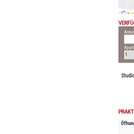
VERFÜ
Ankun
Apar
Studi
PRAKT
Öffnun