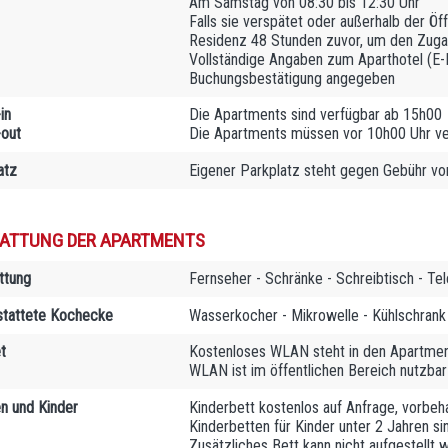
Am Samstag von 08:30 bis 12:30 Uhr
Falls sie verspätet oder außerhalb der Ö
Residenz 48 Stunden zuvor, um den Zuga
Vollständige Angaben zum Aparthotel (E-Ma
Buchungsbestätigung angegeben
in
Die Apartments sind verfügbar ab 15h00
out
Die Apartments müssen vor 10h00 Uhr v
atz
Eigener Parkplatz steht gegen Gebühr vo
ATTUNG DER APARTMENTS
ttung
Fernseher - Schränke - Schreibtisch - T
tattete Kochecke
Wasserkocher - Mikrowelle - Kühlschrank 
t
Kostenloses WLAN steht in den Apartmen
WLAN ist im öffentlichen Bereich nutzbar 
en und Kinder
Kinderbett kostenlos auf Anfrage, vorbeha
Kinderbetten für Kinder unter 2 Jahren si
Zusätzliches Bett kann nicht aufgestellt 