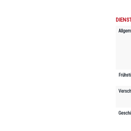
DIENS
Allgem
Frühst
Versch
Geschä