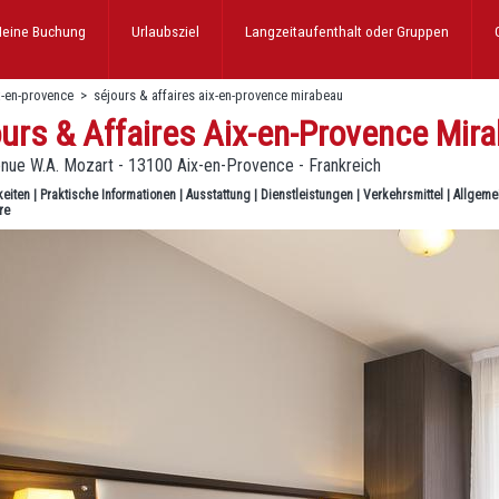
eine Buchung
Urlaubsziel
Langzeitaufenthalt
oder Gruppen
x-en-provence
>
séjours & affaires aix-en-provence mirabeau
urs & Affaires Aix-en-Provence Mir
enue W.A. Mozart - 13100 Aix-en-Provence - Frankreich
keiten
|
Praktische Informationen
|
Ausstattung
|
Dienstleistungen
|
Verkehrsmittel
|
Allgeme
re