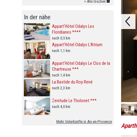
> Alle löschen
In der nähe
Appart'Hôtel Odalys Les
Floridianes ****
nach 0,5 km
Appart'Hôtel Odalys L'Atrium
nach 1,1 km
Appart'Hôtel Odalys Le Clos de la
Chartreuse ***
nach 1,4 km
La Bastide du Roy René
nach 2,3 km
Zenitude Le Tholonet ***
nach 4,0 km
Mehr Unterkünfte in Aix-en-Provence
Aparth