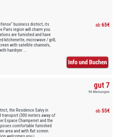
fense" business district, its
ab
65€
e Paris region will charm you
ations are furnished and have
d kitchenette, microwave / grill,
screen with satellite channels,
h hairdryer. ...
gut 7
90 Meinungen
strict, the Residence Salvy in
ab
55€
nd transport (300 meters away of
nter Espace Champerret and the
oposes comfortable furnished
en area and with flat screen.
tion welcomes you i...