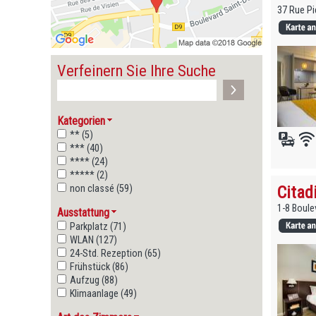
37 Rue Pi
Verfeinern Sie Ihre Suche
Kategorien
** (5)
*** (40)
**** (24)
***** (2)
Citad
non classé (59)
1-8 Boule
Ausstattung
Parkplatz (71)
WLAN (127)
24-Std. Rezeption (65)
Frühstück (86)
Aufzug (88)
Klimaanlage (49)