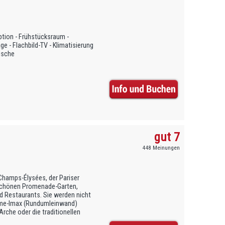
tion - Frühstücksraum -
ge - Flachbild-TV - Klimatisierung
Dusche
gut 7
448 Meinungen
 Champs-Élysées, der Pariser
schönen Promenade-Garten,
nd Restaurants. Sie werden nicht
ome-Imax (Rundumleinwand)
rche oder die traditionellen