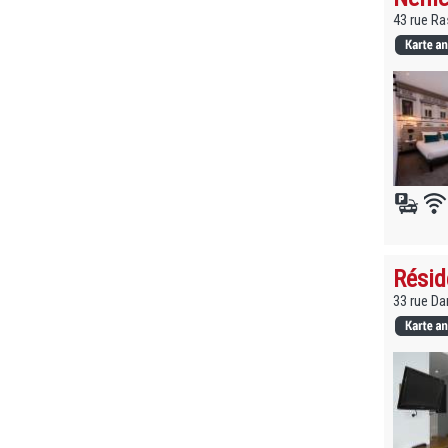
43 rue Ra
Résid
33 rue Da