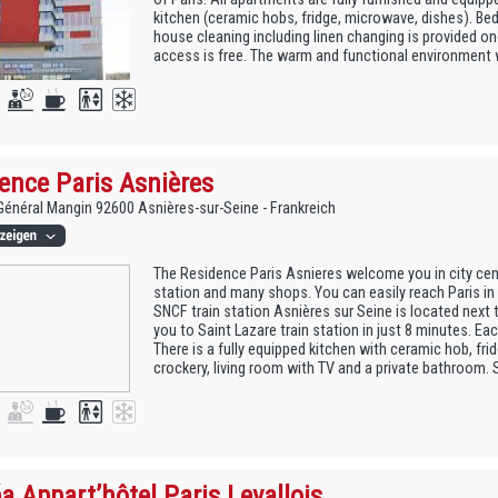
kitchen (ceramic hobs, fridge, microwave, dishes). Bed
house cleaning including linen changing is provided on
access is free. The warm and functional environment wil
ence Paris Asnières
 Général Mangin 92600 Asnières-sur-Seine - Frankreich
The Residence Paris Asnieres welcome you in city cent
station and many shops. You can easily reach Paris in 
SNCF train station Asnières sur Seine is located next
you to Saint Lazare train station in just 8 minutes. Eac
There is a fully equipped kitchen with ceramic hob, fri
crockery, living room with TV and a private bathroom.
 Appart’hôtel Paris Levallois