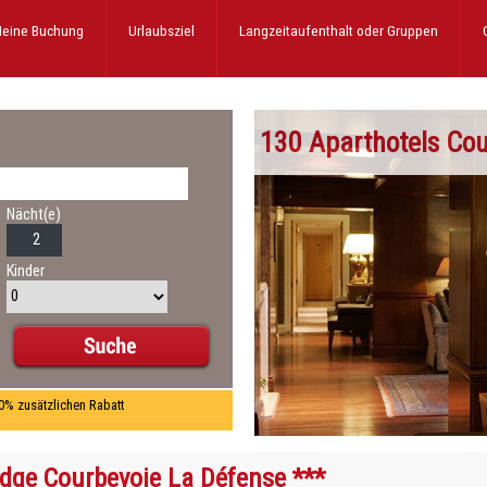
eine Buchung
Urlaubsziel
Langzeitaufenthalt
oder Gruppen
130 Aparthotels Cou
Nächt(e)
Kinder
10% zusätzlichen Rabatt
dge Courbevoie La Défense ***