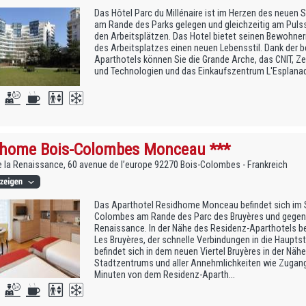
Das Hôtel Parc du Millénaire ist im Herzen des neuen S
am Rande des Parks gelegen und gleichzeitig am Pulss
den Arbeitsplätzen. Das Hotel bietet seinen Bewohnern
des Arbeitsplatzes einen neuen Lebensstil. Dank der 
Aparthotels können Sie die Grande Arche, das CNIT, Z
und Technologien und das Einkaufszentrum L'Esplanad
dhome Bois-Colombes Monceau ***
e la Renaissance, 60 avenue de l’europe 92270 Bois-Colombes - Frankreich
Das Aparthotel Residhome Monceau befindet sich im 
Colombes am Rande des Parc des Bruyères und gegenü
Renaissance. In der Nähe des Residenz-Aparthotels be
Les Bruyères, der schnelle Verbindungen in die Hauptst
befindet sich in dem neuen Viertel Bruyères in der Näh
Stadtzentrums und aller Annehmlichkeiten wie Zugang
Minuten von dem Residenz-Aparth...