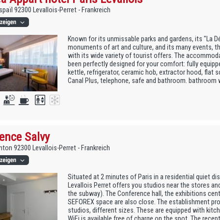
spaïl 92300 Levallois-Perret - Frankreich
Known for its unmissable parks and gardens, its "La Dé
monuments of art and culture, and its many events, th
with its wide variety of tourist offers. The accommod
been perfectly designed for your comfort: fully equippe
kettle, refrigerator, ceramic hob, extractor hood, flat 
Canal Plus, telephone, safe and bathroom. bathroom wit
ence Salvy
nton 92300 Levallois-Perret - Frankreich
Situated at 2 minutes of Paris in a residential quiet di
Levallois Perret offers you studios near the stores a
the subway). The Conference hall, the exhibitions ce
SEFOREX space are also close. The establishment pr
studios, different sizes. These are equipped with kitch
WiFi is available free of charge on the spot. The recep