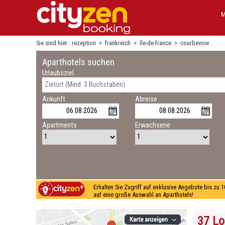
M
Sie sind hier :
rezeption
>
frankreich
>
île-de-france
>
courbevoie
Aparthotels suchen
Urlaubsziel
Ankunft
Abreise
Apartments
Erwachsene
Erhalten Sie Zugriff auf exklusive Angebote bis zu 
auf eine große Auswahl an Aparthotels!
37 Lo