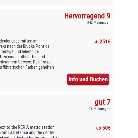
Hervorragend 9
842 Meinungen
idealer Lage mitten im
ab
251€
rekt nach der Brücke Pont de
mherzige und lebendige
ten eines raffinierten und
erksamem Service. Das Fraser
erführerischen Farben gehalten
gut 7
78 Meinungen
xt to the RER A metro station
ab
50€
 from La Défense and the center
ped with a desk, a bathroom and a