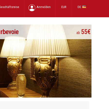
Geschäftsreise
Anmelden
EUR
DE
rbevoie
55€
ab