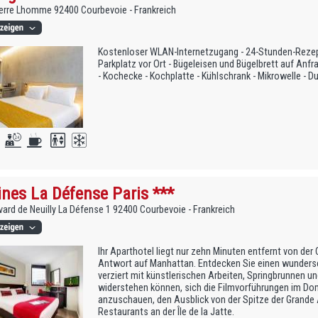
erre Lhomme 92400 Courbevoie - Frankreich
Kostenloser WLAN-Internetzugang - 24-Stunden-Rezep
Parkplatz vor Ort - Bügeleisen und Bügelbrett auf Anfra
- Kochecke - Kochplatte - Kühlschrank - Mikrowelle - 
ines La Défense Paris ***
vard de Neuilly La Défense 1 92400 Courbevoie - Frankreich
Ihr Aparthotel liegt nur zehn Minuten entfernt von der
Antwort auf Manhattan. Entdecken Sie einen wunder
verziert mit künstlerischen Arbeiten, Springbrunnen u
widerstehen können, sich die Filmvorführungen im D
anzuschauen, den Ausblick von der Spitze der Grande A
Restaurants an der Île de la Jatte.