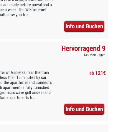
s are made before arrival and a
ce a week. The WiFi internet
l allow you to r...
Hervorragend 9
134 Meinungen
er of Asnières near the train
ab
121€
less than 15 minutes by car.
 to the aparthotel and connects
h apartment is fully furnished.
dge, microwave grill ondes- and
 Some apartments h...