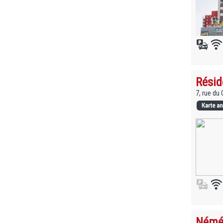
Résid
7, rue du
Néméa