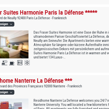
r Suites Harmonie Paris la Défense *****
rd de Neuilly 92400 Paris La Défense - Frankreich
Das Fraser Suites Harmonie ist eine Oase der Ruhe in 
ultramodernen Pariser Geschäftsviertel La Défense, di
Neuilly am Seineufer. Die Apartments bieten eine war
Atmosphäre für längere oder kürzere Aufenthalte inmit
zeitgenössischen Dekors mit persönlichem und aufm
Suites Harmonie Paris La Défense ist in warmen und v
und bietet 134 Luxus-...
home Nanterre La Défense ***
evard des Provinces Françaises 92000 Nanterre - Frankreich
Residhome Nanterre La Defense welcomes you 24/7 ne
Nanterre University. You will located a few kilometers
of Paris. All apartments are fully furnished and equip