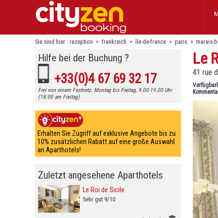
M
Sie sind hier :
rezeption
>
frankreich
>
île-de-france
>
paris
>
marais-
Le R
Hilfe bei der Buchung ?
41 rue d
+33(0)4 67 69 32 17
Verfügbar
Frei von einem Festnetz. Montag bis Freitag, 9.00-19.00 Uhr
Kommenta
(18.00 am Freitag)
Erhalten Sie Zugriff auf exklusive Angebote bis zu
10% zusätzlichen Rabatt auf eine große Auswahl
an Aparthotels!
Zuletzt angesehene Aparthotels
Le Roi de Sicile
Sehr gut 9/10