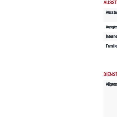
AUSST
Aussta
Ausges
Interne
Famili
DIENS
Allgem