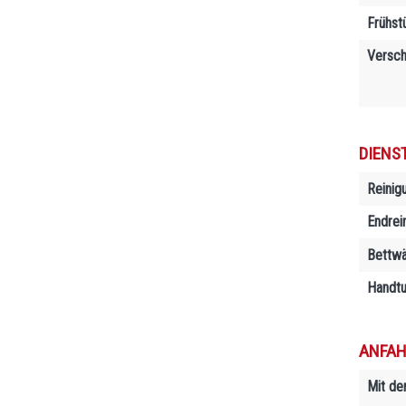
Frühst
Versch
DIENS
Reinig
Endrei
Bettw
Handtu
ANFAH
Mit de