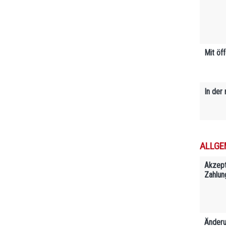
Mit öf
In der
ALLGE
Akzept
Zahlun
Änderu