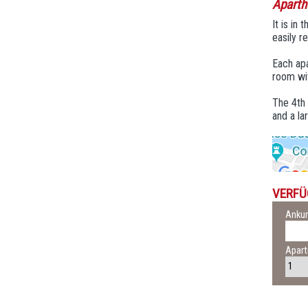
Aparth
It is in
easily r
Each apa
room wit
The 4th 
and a la
VERFÜ
Ankun
Apar