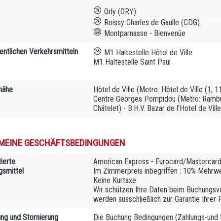
Orly (ORY)
Roissy Charles de Gaulle (CDG)
Montparnasse - Bienvenüe
fentlichen Verkehrsmitteln
M1 Haltestelle Hôtel de Ville
M1 Haltestelle Saint Paul
 nähe
Hôtel de Ville (Metro: Hôtel de Ville (1, 1
Centre Georges Pompidou (Metro: Rambute
Châtelet) - B.H.V. Bazar de l'Hotel de Vill
MEINE GESCHÄFTSBEDINGUNGEN
ierte
American Express - Eurocard/Mastercard 
gsmittel
Im Zimmerpreis inbegriffen : 10% Mehrw
Keine Kurtaxe
Wir schützen Ihre Daten beim Buchungsvo
werden ausschließlich zur Garantie Ihrer 
ng und Stornierung
Die Buchung Bedingungen (Zahlungs-und S