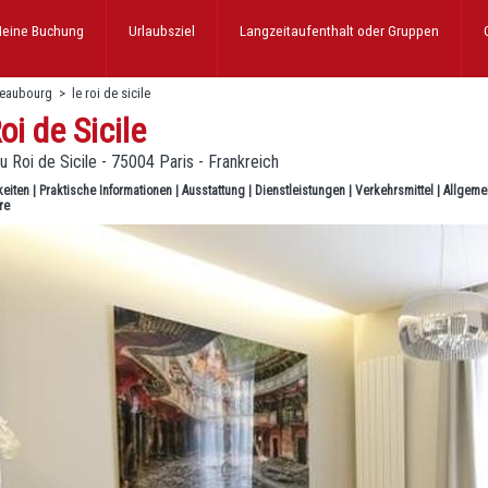
eine Buchung
Urlaubsziel
Langzeitaufenthalt
oder Gruppen
beaubourg
>
le roi de sicile
oi de Sicile
u Roi de Sicile - 75004 Paris - Frankreich
keiten
|
Praktische Informationen
|
Ausstattung
|
Dienstleistungen
|
Verkehrsmittel
|
Allgeme
re