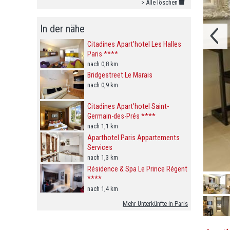
> Alle löschen
In der nähe
Citadines Apart’hotel Les Halles
Paris ****
nach 0,8 km
Bridgestreet Le Marais
nach 0,9 km
Citadines Apart’hotel Saint-
Germain-des-Prés ****
nach 1,1 km
Aparthotel Paris Appartements
Services
nach 1,3 km
Résidence & Spa Le Prince Régent
****
nach 1,4 km
Mehr Unterkünfte in Paris