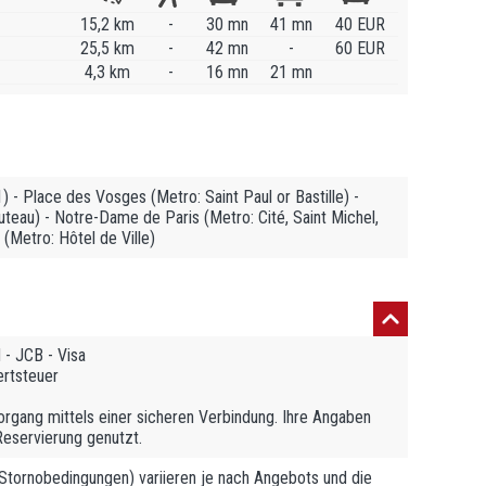
15,2 km
-
30 mn
41 mn
40 EUR
25,5 km
-
42 mn
-
60 EUR
4,3 km
-
16 mn
21 mn
1) - Place des Vosges (Metro: Saint Paul or Bastille) -
au) - Notre-Dame de Paris (Metro: Cité, Saint Michel,
e (Metro: Hôtel de Ville)
- JCB - Visa
ertsteuer
rgang mittels einer sicheren Verbindung. Ihre Angaben
Reservierung genutzt.
tornobedingungen) variieren je nach Angebots und die