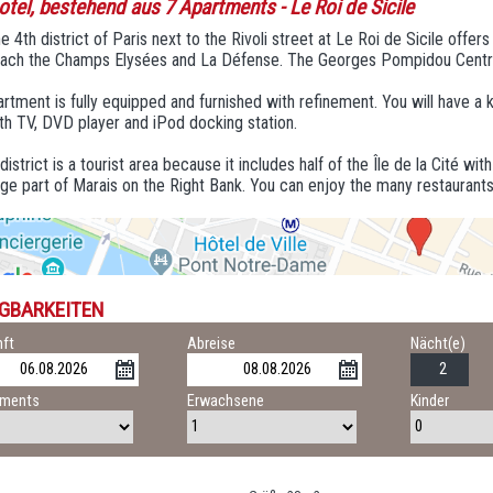
otel, bestehend aus 7 Apartments
- Le Roi de Sicile
 the 4th district of Paris next to the Rivoli street at Le Roi de Sicile off
each the Champs Elysées and La Défense. The Georges Pompidou Centre i
rtment is fully equipped and furnished with refinement. You will have a kit
h TV, DVD player and iPod docking station.
district is a tourist area because it includes half of the Île de la Cité w
rge part of Marais on the Right Bank. You can enjoy the many restaurants a
GBARKEITEN
ft
Abreise
Nächt(e)
tments
Erwachsene
Kinder