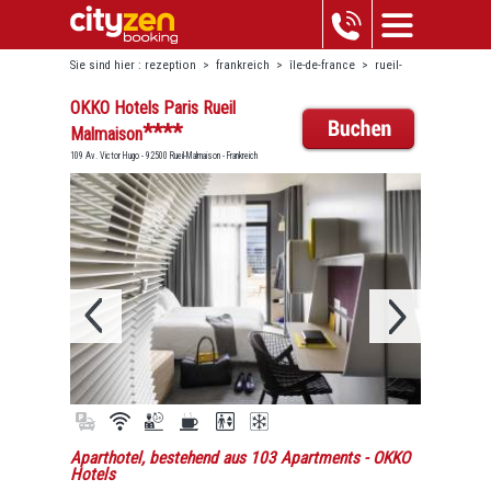
Sie sind hier :
rezeption
>
frankreich
>
île-de-france
>
rueil-
malmaison
>
okko hotels paris rueil malmaison
OKKO Hotels Paris Rueil
****
Malmaison
109 Av. Victor Hugo - 92500 Rueil-Malmaison - Frankreich
Aparthotel, bestehend aus 103 Apartments
- OKKO
Hotels