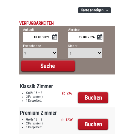
VERFÜGBARKEITEN
Ankunft
Abreise
Erwachsene
Kinder
Klassik Zimmer
Größe 18 m2
ab 93€
2 Person(en)
1 Doppelbett
Premium Zimmer
Größe 18 m2
ab 123€
2 Person(en)
1 Doppelbett