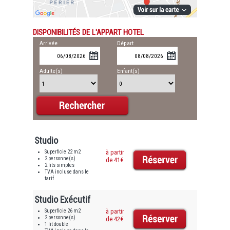
DISPONIBILITÉS DE L'APPART HOTEL
Arrivée
Départ
Adulte(s)
Enfant(s)
Studio
Superficie 22 m2
à partir
2 personne(s)
de 41€
2 lits simples
TVA incluse dans le
tarif
Studio Exécutif
Superficie 26 m2
à partir
2 personne(s)
de 42€
1 lit double