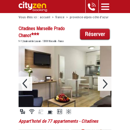
Vous êtes ici :
accueil
>
france
>
provence-alpes-côte d'azur
>
marseille
>
citadines marseille prado chanot
Citadines Marseille Prado
***
Chanot
9-11, boulevard de Louvain - 13008 Marseille - France
Appart'hotel de 77 appartements
- Citadines