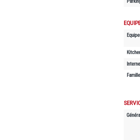
Parkin
EQUIP
Equip
Kitche
Interne
Famill
SERVI
Généra