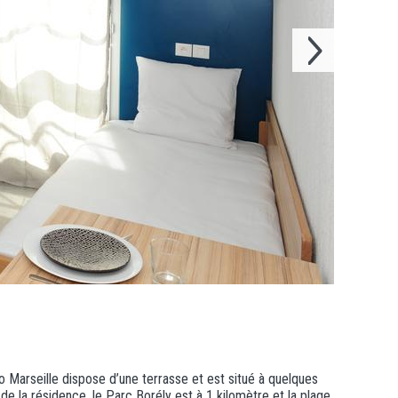
teo Marseille dispose d’une terrasse et est situé à quelques
e la résidence, le Parc Borély est à 1 kilomètre et la plage