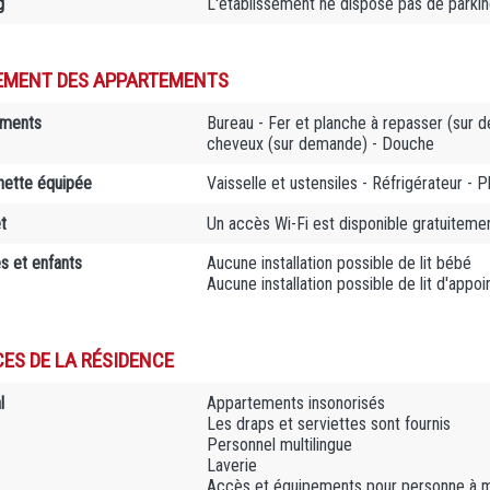
g
L'établissement ne dispose pas de parki
EMENT DES APPARTEMENTS
ements
Bureau - Fer et planche à repasser (sur d
cheveux (sur demande) - Douche
nette équipée
Vaisselle et ustensiles - Réfrigérateur - 
t
Un accès Wi-Fi est disponible gratuiteme
es et enfants
Aucune installation possible de lit bébé
Aucune installation possible de lit d'appoi
CES DE LA RÉSIDENCE
l
Appartements insonorisés
Les draps et serviettes sont fournis
Personnel multilingue
Laverie
Accès et équipements pour personne à mo