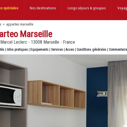
es spéciales
Nos destinations
Longs séjours
& groupes
Voyag
e
>
apparteo marseille
arteo Marseille
 Marcel Leclerc - 13008 Marseille - France
ités
|
Infos pratiques
|
Equipements
|
Services
|
Acces
|
Conditions générales
|
Commentair