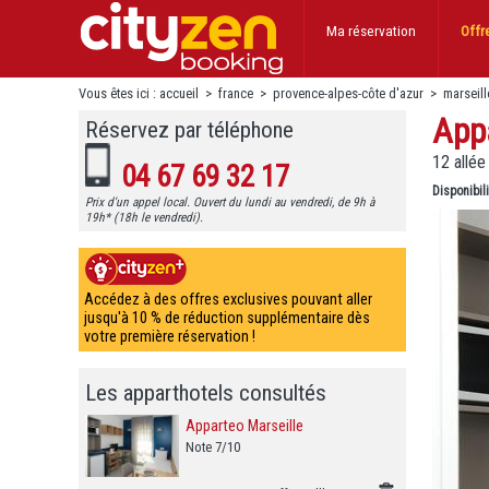
Ma réservation
Offr
Vous êtes ici :
accueil
>
france
>
provence-alpes-côte d'azur
>
marseill
App
Réservez par téléphone
12 allée
04 67 69 32 17
Disponibil
Prix d'un appel local. Ouvert du lundi au vendredi, de 9h à
19h* (18h le vendredi).
Accédez à des offres exclusives pouvant aller
jusqu'à 10 % de réduction supplémentaire dès
votre première réservation !
Les apparthotels consultés
Apparteo Marseille
Note 7/10