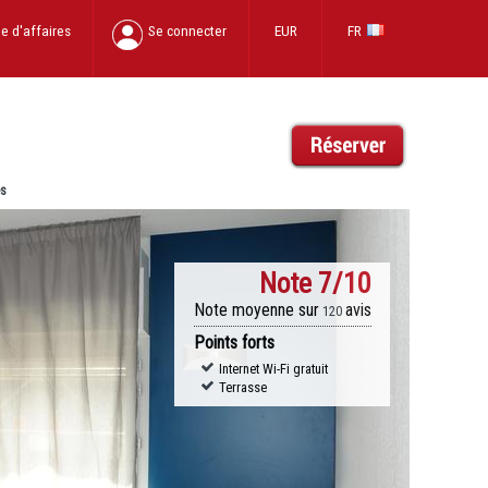
e d'affaires
Se connecter
EUR
FR
es
Note
7/10
Note moyenne sur
avis
120
Points forts
Internet Wi-Fi gratuit
Terrasse