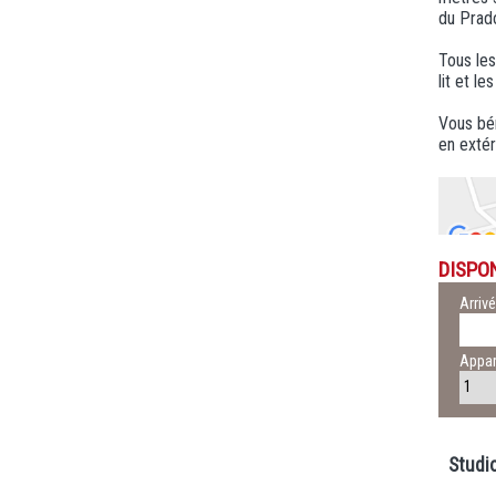
du Prado
Tous les
lit et le
Vous bén
en extér
DISPON
Arriv
Appa
Studi