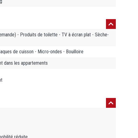
ng
emande) - Produits de toilette - TV à écran plat - Sèche-
Plaques de cuisson - Micro-ondes - Bouilloire
nt dans les appartements
nt
bilité réduite