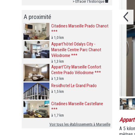
> Effacer l'historique
A proximité
Citadines Marseille Prado Chanot
***
à 1,0 km
Appart'hôtel Odalys City -
Marseille Centre Parc Chanot
Vélodrome ***
à 1,3 km
Appart'City Marseille Confort
Centre Prado Vélodrome ***
à 1,3 km
Residhotel Le Grand Prado
à 1,5 km
Citadines Marseille Castellane
***
à 1,7 km
Appart
Voir tous les établissements à Marseille
A 5 kilo
mètres s