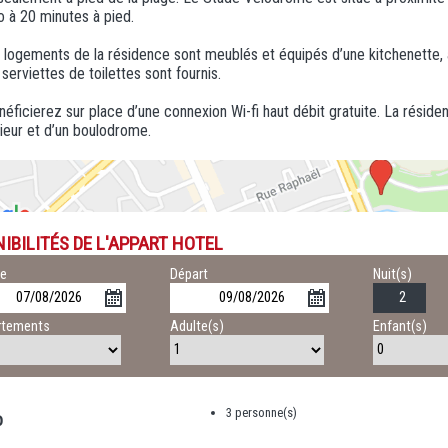
 à 20 minutes à pied.
 logements de la résidence sont meublés et équipés d’une kitchenette, ai
s serviettes de toilettes sont fournis.
éficierez sur place d’une connexion Wi-fi haut débit gratuite. La résid
ieur et d’un boulodrome.
IBILITÉS DE L'APPART HOTEL
ée
Départ
Nuit(s)
rtements
Adulte(s)
Enfant(s)
3 personne(s)
o