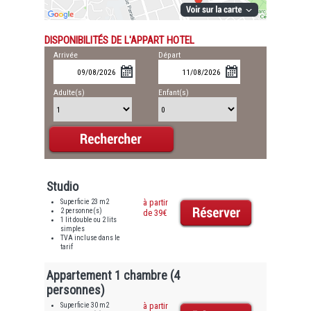
DISPONIBILITÉS DE L'APPART HOTEL
Arrivée
Départ
Adulte(s)
Enfant(s)
Studio
Superficie 23 m2
à partir
2 personne(s)
de 39€
1 lit double ou 2 lits
simples
TVA incluse dans le
tarif
Appartement 1 chambre (4
personnes)
Superficie 30 m2
à partir