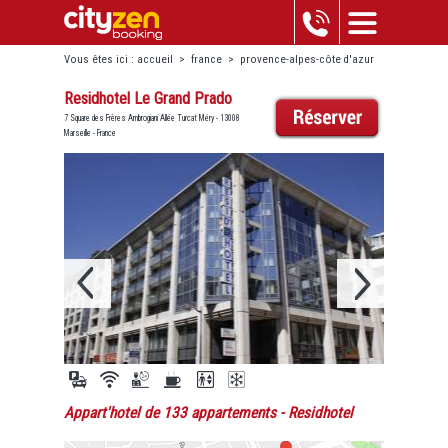
Vous êtes ici :
accueil
>
france
>
provence-alpes-côte d'azur
>
marseille
>
residhotel le grand prado
Residhotel Le Grand Prado
7 Square des Frères Ambrogiani Allée Turcat Méry - 13008
Marseille - France
Appart'hotel de 133 appartements
- Residhotel