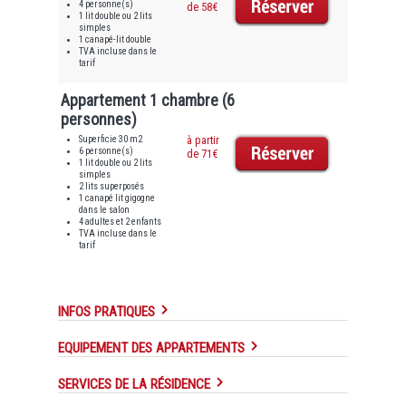
4 personne(s)
de 58€
1 lit double ou 2 lits
simples
1 canapé-lit double
TVA incluse dans le
tarif
Appartement 1 chambre (6
personnes)
Superficie 30 m2
à partir
6 personne(s)
de 71€
1 lit double ou 2 lits
simples
2 lits superposés
1 canapé lit gigogne
dans le salon
4 adultes et 2 enfants
TVA incluse dans le
tarif
INFOS PRATIQUES
EQUIPEMENT DES APPARTEMENTS
SERVICES DE LA RÉSIDENCE