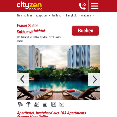
Sie sind hier :
rezeption
>
thailand
>
bangkok
>
wattana
>
fraser suites sukhumvit
Fraser Suites
*****
Sukhumvit
38/8 Sukhumvit soi 11 Klong Toey Nua, - 10110 Bangkok -
Thailand
Aparthotel, bestehend aus 163 Apartments
-