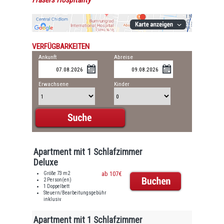
Frasers Hospitality
VERFÜGBARKEITEN
Ankunft
Abreise
Erwachsene
Kinder
Apartment mit 1 Schlafzimmer
Deluxe
Größe 73 m2
ab 107€
2 Person(en)
1 Doppelbett
Steuern/Bearbeitungsgebühr
inklusiv
Apartment mit 1 Schlafzimmer