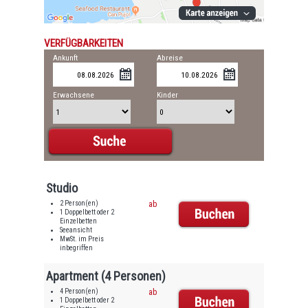
VERFÜGBARKEITEN
Ankunft
Abreise
Erwachsene
Kinder
Studio
2 Person(en)
ab
1 Doppelbett oder 2
Einzelbetten
Seeansicht
MwSt. im Preis
inbegriffen
Apartment (4 Personen)
4 Person(en)
ab
1 Doppelbett oder 2