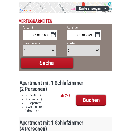
VERFÜGBARKEITEN
Ankunft
Abreise
Erwachsene
Kinder
Apartment mit 1 Schlafzimmer
(2 Personen)
Größe 43 m2
ab 74€
2 Person(en)
1 Doppelbett
MwSt. im Preis
inbegriffen
Apartment mit 1 Schlafzimmer
(4 Personen)