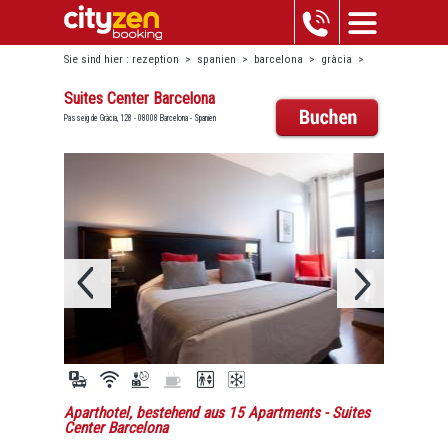
Sie sind hier :
rezeption
>
spanien
>
barcelona
>
gràcia
>
suites center barcelona
Suites Center Barcelona
Passeig de Gràcia, 128 - 08008 Barcelona - Spanien
Aparthotel, bestehend aus 15 Apartments
- Suites
Center Barcelona