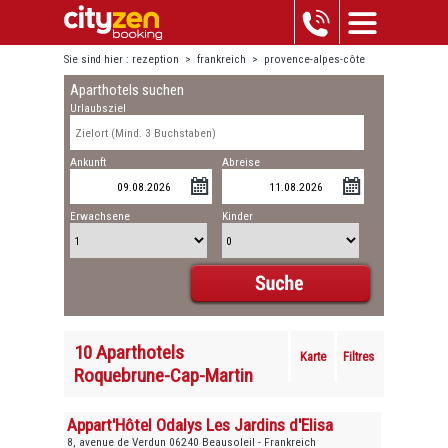
Sie sind hier :
rezeption
>
frankreich
>
provence-alpes-côte
Aparthotels suchen
d'azur
>
roquebrune-cap-martin
Urlaubsziel
Ankunft
Abreise
Erwachsene
Kinder
10 Aparthotels
Karte
Filtres
Roquebrune-Cap-Martin
Appart'Hôtel Odalys Les Jardins d'Elisa
8, avenue de Verdun 06240 Beausoleil - Frankreich