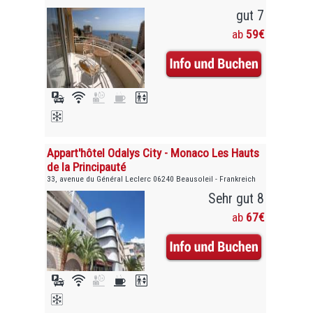
gut 7
ab
59€
Appart'hôtel Odalys City - Monaco Les Hauts
de la Principauté
33, avenue du Général Leclerc 06240 Beausoleil - Frankreich
Sehr gut 8
ab
67€