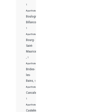
1
Aparthotels
Boulogne-
Billancourt,
1
Aparthotels
Bourg-
Saint-
Maurice
,
1
Aparthotels
Brides-
les-
Bains,
1
Aparthotels
Cancale,
1
Aparthotels
Castelmoron-