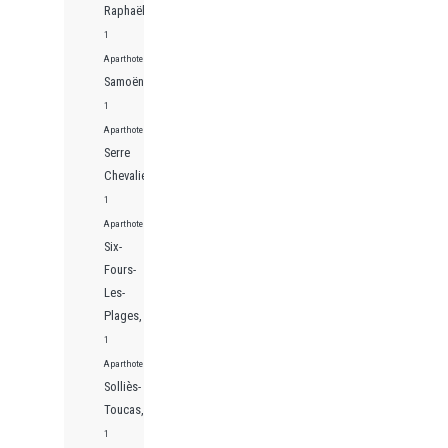
Raphaël,
1
Aparthotels
Samoëns,
1
Aparthotels
Serre
Chevalier,
1
Aparthotels
Six-
Fours-
Les-
Plages,
1
Aparthotels
Solliès-
Toucas,
1