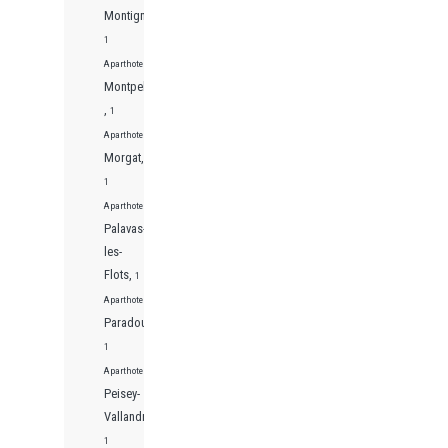
Montignac,
1
Aparthotels
Montpellier
,
1
Aparthotels
Morgat,
1
Aparthotels
Palavas-
les-
Flots,
1
Aparthotels
Paradou,
1
Aparthotels
Peisey-
Vallandry,
1