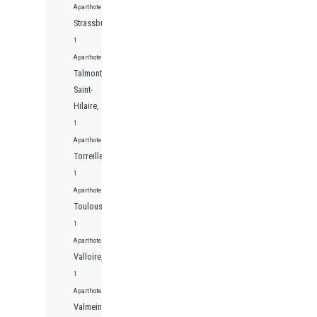
Aparthotels
Strassburg,
1
Aparthotels
Talmont-
Saint-
Hilaire,
1
Aparthotels
Torreilles,
1
Aparthotels
Toulouse,
1
Aparthotels
Valloire,
1
Aparthotels
Valmeinier,