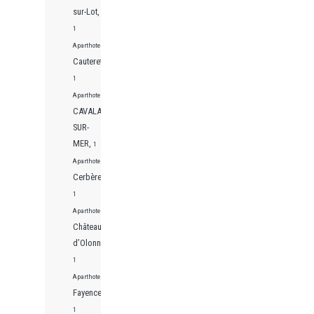
sur-Lot,
1
Aparthotels
Cauterets,
1
Aparthotels
CAVALAIRE-
SUR-
MER,
1
Aparthotels
Cerbère,
1
Aparthotels
Château-
d’Olonne,
1
Aparthotels
Fayence,
1