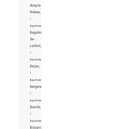
Azay-le-
Rideau,
1
Aparthotels
Bagnères-
de-
Luchon,
1
Aparthotels
Barjac,
1
Aparthotels
Bergerac,
1
Aparthotels
Biarritz,
1
Aparthotels
Biscarrosse,