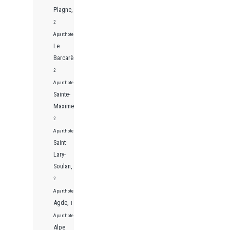
Plagne,
2
Aparthotels
Le
Barcarès,
2
Aparthotels
Sainte-
Maxime,
2
Aparthotels
Saint-
Lary-
Soulan,
2
Aparthotels
Agde,
1
Aparthotels
Alpe