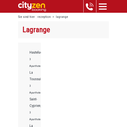
Sie sind hier :
rezeption
>
lagrange
Lagrange
Hauteluce,
3
Aparthotels
La
Toussuire,
3
Aparthotels
Saint-
Cyprien,
3
Aparthotels
La