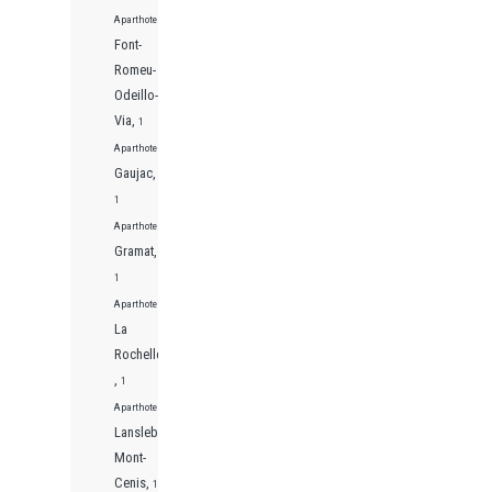
Aparthotels
Font-
Romeu-
Odeillo-
Via,
1
Aparthotels
Gaujac,
1
Aparthotels
Gramat,
1
Aparthotels
La
Rochelle
,
1
Aparthotels
Lanslebourg-
Mont-
Cenis,
1