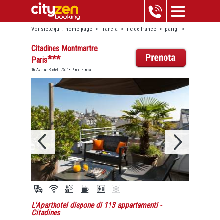
Voi siete qui :
home page
>
francia
>
île-de-france
>
parigi
>
montmartre-pigalle
>
citadines montmartre paris
Citadines Montmartre
***
Paris
16 Avenue Rachel - 75018 Parigi - Francia
L'Aparthotel dispone di 113 appartamenti
-
Citadines