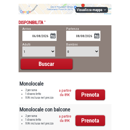
DISPONIBILITA '
Arrivo
Partenza
Adulti
Bambini
Monolocale
2 persona
a partire
1 divano letto
da 89€
IVA inclusa nel prezzo
Monolocale con balcone
2 persona
a partire
1 divano letto
da 89€
IVA inclusa nel prezzo