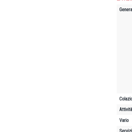
Genera
Colazi
Attivit
Vario
Servizi