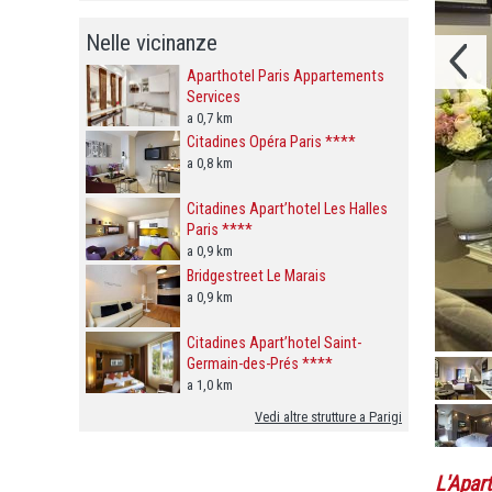
Nelle vicinanze
Aparthotel Paris Appartements
Services
a 0,7 km
Citadines Opéra Paris ****
a 0,8 km
Citadines Apart’hotel Les Halles
Paris ****
a 0,9 km
Bridgestreet Le Marais
a 0,9 km
Citadines Apart’hotel Saint-
Germain-des-Prés ****
a 1,0 km
Vedi altre strutture a Parigi
L'Apar