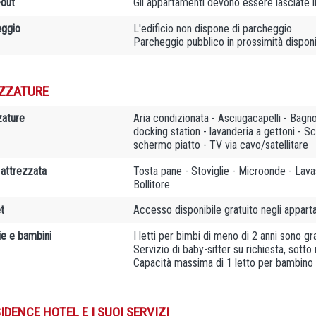
out
Gli appartamenti devono essere lasciate 
ggio
L'edificio non dispone di parcheggio
Parcheggio pubblico in prossimità dispon
ZZATURE
zature
Aria condizionata - Asciugacapelli - Bagno
docking station - lavanderia a gettoni - Sc
schermo piatto - TV via cavo/satellitare
 attrezzata
Tosta pane - Stoviglie - Microonde - Lavas
Bollitore
t
Accesso disponibile gratuito negli appart
ie e bambini
I letti per bimbi di meno di 2 anni sono gra
Servizio di baby-sitter su richiesta, sott
Capacità massima di 1 letto per bambino
IDENCE HOTEL E I SUOI SERVIZI