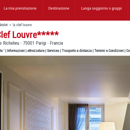
La mia prenotazione
Destinazione
Lunga soggiorno
o gruppi
âtelet
>
la clef louvre
lef Louvre
*****
 Richelieu - 75001 Parigi - Francia
ta '
|
Informazioni
|
attrezzature
|
Services
|
Trasporto e distanza
|
Termini e Condizioni
|
Co