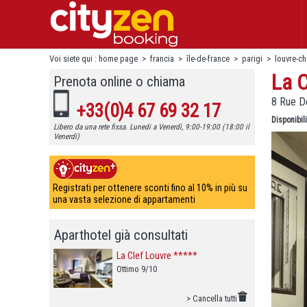
Voi siete qui :
home page
>
francia
>
île-de-france
>
parigi
>
louvre-ch
La C
Prenota online o chiama
8 Rue De
+33(0)4 67 69 32 17
Disponibili
Libero da una rete fissa. Lunedi a Venerdì, 9:00-19:00 (18:00 il
Venerdì)
Registrati per ottenere sconti fino al 10% in più su
una vasta selezione di appartamenti
Aparthotel già consultati
La Clef Louvre *****
Ottimo 9/10
> Cancella tutti