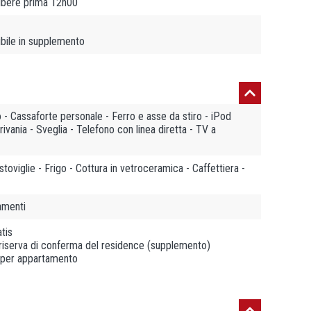
libere prima 12h00
ibile in supplemento
 - Cassaforte personale - Ferro e asse da stiro - iPod
rivania - Sveglia - Telefono con linea diretta - TV a
toviglie - Frigo - Cottura in vetroceramica - Caffettiera -
amenti
tis
o riserva di conferma del residence (supplemento)
 per appartamento