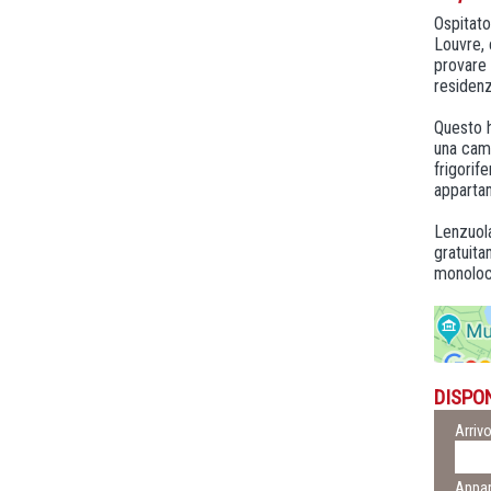
Ospitato
Louvre, 
provare 
residenza
Questo h
una came
frigorif
apparta
Lenzuola
gratuita
monoloca
DISPON
Arriv
Appar