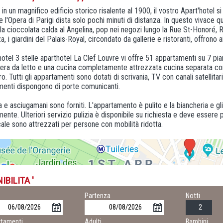
 in un magnifico edificio storico risalente al 1900, il vostro Apart'hotel s
e l'Opera di Parigi dista solo pochi minuti di distanza. In questo vivace q
la cioccolata calda al Angelina, pop nei negozi lungo la Rue St-Honoré, R
, i giardini del Palais-Royal, circondato da gallerie e ristoranti, offrono a
otel 3 stelle aparthotel La Clef Louvre vi offre 51 appartamenti su 7 pia
ra da letto e una cucina completamente attrezzata cucina separata comple
ero. Tutti gli appartamenti sono dotati di scrivania, TV con canali satellita
menti dispongono di porte comunicanti.
 e asciugamani sono forniti. L'appartamento è pulito e la biancheria e g
mente. Ulteriori servizio pulizia è disponibile su richiesta e deve essere
le sono attrezzati per persone con mobilità ridotta.
IBILITA '
o
Partenza
Notti
tamenti
Adulti
Bambini