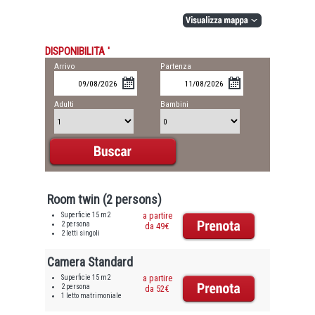
DISPONIBILITA '
Arrivo
Partenza
Adulti
Bambini
Room twin (2 persons)
Superficie 15 m2
a partire
2 persona
da 49€
2 letti singoli
Camera Standard
Superficie 15 m2
a partire
2 persona
da 52€
1 letto matrimoniale