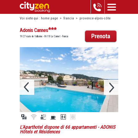
Voi siete qui :
home page
>
francia
>
provence-alpes-côte
d'azur
>
le cannet
>
adonis cannes
***
Adonis Cannes
19/27 route de Valbonne - 06110 Le Cannet - Francia
L'Aparthotel dispone di 66 appartamenti
- ADONIS
Hôtels et Résidences