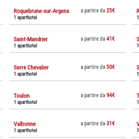
Roquebrune-sur-Argens
a partire da
25€
1 aparthotel
1
Saint-Mandrier
a partire da
41€
S
1 aparthotel
1
Serre Chevalier
a partire da
50€
1 aparthotel
1
Toulon
a partire da
94€
T
1 aparthotel
1
Valbonne
a partire da
31€
1 aparthotel
1