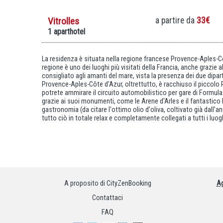
Vitrolles
a partire da
33€
1 aparthotel
La residenza è situata nella regione francese Provence-Aples-Côt
regione è uno dei luoghi più visitati della Francia, anche graz
consigliato agli amanti del mare, vista la presenza dei due dipar
Provence-Aples-Côte d'Azur, oltrettutto, è racchiuso il piccolo 
potrete ammirare il circuito automobilistico per gare di Formula 1
grazie ai suoi monumenti, come le Arene d'Arles e il fantastico 
gastronomia (da citare l'ottimo olio d'oliva, coltivato già dall'
tutto ciò in totale relax e completamente collegati a tutti i luo
A proposito di CityZenBooking
Ag
Contattaci
FAQ