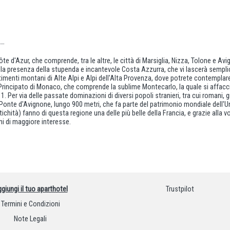
e d'Azur, che comprende, tra le altre, le città di Marsiglia, Nizza, Tolone e Av
ie alla presenza della stupenda e incantevole Costa Azzurra, che vi lascerà sem
timenti montani di Alte Alpi e Alpi dell'Alta Provenza, dove potrete contemplare l
Principato di Monaco, che comprende la sublime Montecarlo, la quale si affaccia
. Per via delle passate dominazioni di diversi popoli stranieri, tra cui romani, 
Ponte d'Avignone, lungo 900 metri, che fa parte del patrimonio mondiale dell'Un
antichità) fanno di questa regione una delle più belle della Francia, e grazie al
ghi di maggiore interesse.
giungi il tuo aparthotel
Trustpilot
Termini e Condizioni
Note Legali