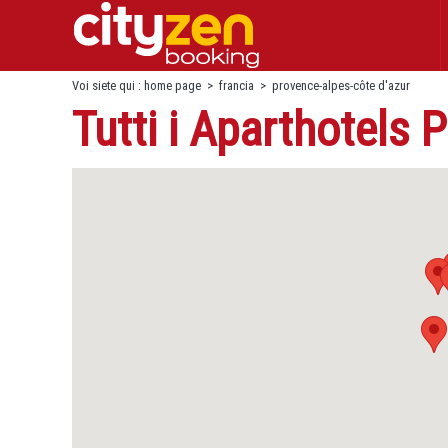
Voi siete qui :
home page
>
francia
>
provence-alpes-côte d'azur
Tutti i Aparthotels