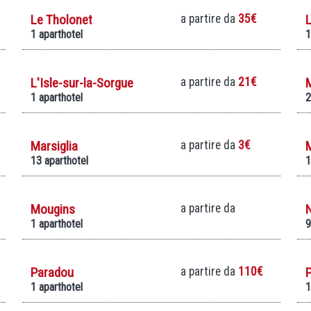
Le Tholonet
a partire da
35€
L
1 aparthotel
1
L'Isle-sur-la-Sorgue
a partire da
21€
1 aparthotel
2
Marsiglia
a partire da
3€
13 aparthotel
1
Mougins
a partire da
1 aparthotel
9
Paradou
a partire da
110€
P
1 aparthotel
1