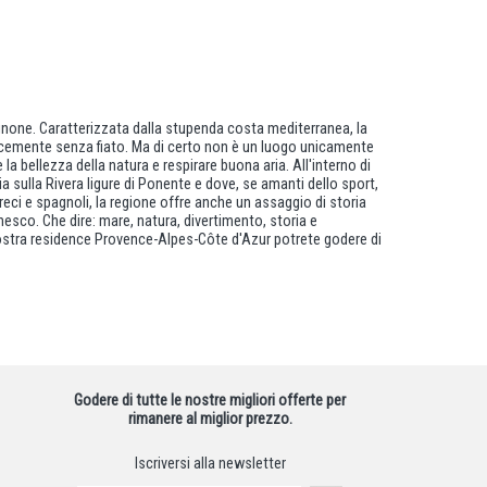
ignone. Caratterizzata dalla stupenda costa mediterranea, la
plicemente senza fiato. Ma di certo non è un luogo unicamente
a bellezza della natura e respirare buona aria. All'interno di
 sulla Rivera ligure di Ponente e dove, se amanti dello sport,
greci e spagnoli, la regione offre anche un assaggio di storia
esco. Che dire: mare, natura, divertimento, storia e
la vostra residence Provence-Alpes-Côte d'Azur potrete godere di
Godere di tutte le nostre migliori offerte per
rimanere al miglior prezzo.
Iscriversi alla newsletter