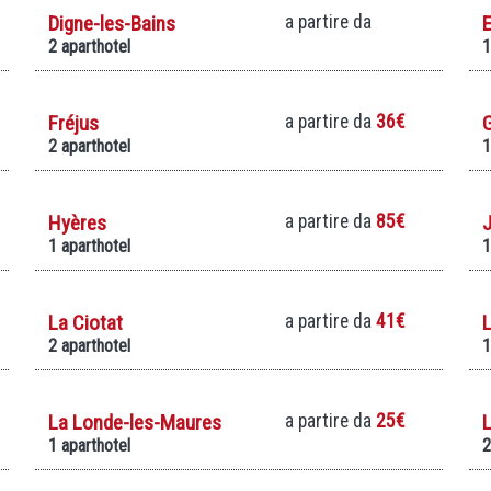
Digne-les-Bains
a partire da
E
2 aparthotel
1
Fréjus
a partire da
36€
2 aparthotel
1
Hyères
a partire da
85€
J
1 aparthotel
1
La Ciotat
a partire da
41€
L
2 aparthotel
1
La Londe-les-Maures
a partire da
25€
1 aparthotel
2