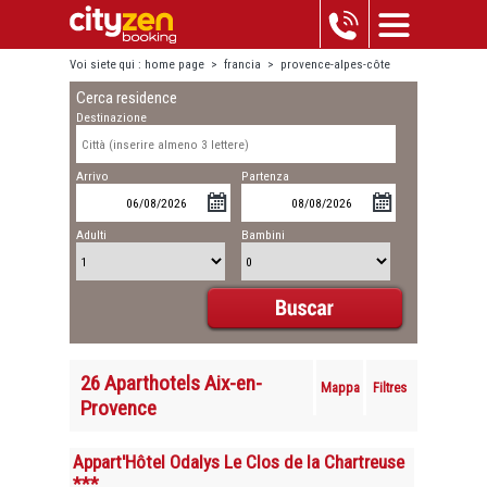
Voi siete qui :
home page
>
francia
>
provence-alpes-côte
Cerca residence
d'azur
>
aix-en-provence
Destinazione
Arrivo
Partenza
Adulti
Bambini
26 Aparthotels Aix-en-
Mappa
Filtres
Provence
Appart'Hôtel Odalys Le Clos de la Chartreuse
***