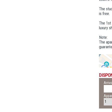
The stud
is free.
The 1st 
luxury s
Note:
The apar
guarante
DISPON
Arriv
Appar