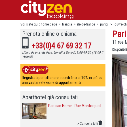
Voi siete qui :
home page
>
francia
>
île-de-france
>
parigi
>
louvre-ch
Par
Prenota online o chiama
11 rue M
+33(0)4 67 69 32 17
Disponibili
Libero da una rete fissa. Lunedi a Venerdì, 9:00-19:00 (18:00 il
Venerdì)
Registrati per ottenere sconti fino al 10% in più su
una vasta selezione di appartamenti
Aparthotel già consultati
Parisian Home - Rue Montorgueil
> Cancella tutti