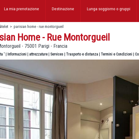
La mia prenotazione
Destinazione
Lunga soggiorno
o gruppi
âtelet
>
parisian home - rue montorgueil
isian Home - Rue Montorgueil
ontorgueil - 75001 Parigi - Francia
ta '
|
Informazioni
|
attrezzature
|
Services
|
Trasporto e distanza
|
Termini e Condizioni
|
Co