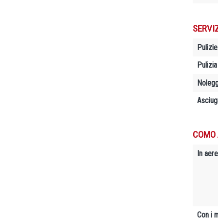
SERVI
Pulizie
Pulizia
Nolegg
Asciug
COMO 
In aere
Con i 