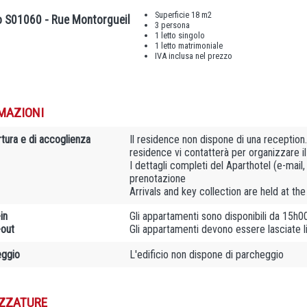
Superficie 18 m2
o S01060 - Rue Montorgueil
3 persona
1 letto singolo
1 letto matrimoniale
IVA inclusa nel prezzo
MAZIONI
rtura e di accoglienza
Il residence non dispone di una reception
residence vi contatterà per organizzare il
I dettagli completi del Aparthotel (e-mail
prenotazione
Arrivals and key collection are held at th
in
Gli appartamenti sono disponibili da 15h0
out
Gli appartamenti devono essere lasciate 
ggio
L'edificio non dispone di parcheggio
ZZATURE