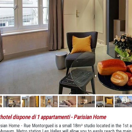
thotel dispone di 1 appartamenti
- Parisian Home
sian Home - Rue Montorgueil is a small 18m² studio located in the 1st a
useum. Metro station Les Halles will allow you to easily reach the main a