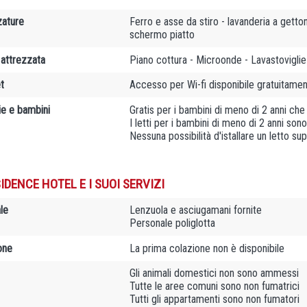
zature
Ferro e asse da stiro - lavanderia a getto
schermo piatto
 attrezzata
Piano cottura - Microonde - Lavastoviglie -
t
Accesso per Wi-fi disponibile gratuitamen
ie e bambini
Gratis per i bambini di meno di 2 anni che u
I letti per i bambini di meno di 2 anni son
Nessuna possibilità d'istallare un letto s
IDENCE HOTEL E I SUOI SERVIZI
le
Lenzuola e asciugamani fornite
Personale poliglotta
one
La prima colazione non è disponibile
Gli animali domestici non sono ammessi
Tutte le aree comuni sono non fumatrici
Tutti gli appartamenti sono non fumatori