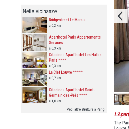
Nelle vicinanze
Bridgestreet Le Marais
a 0,2 km
Aparthotel Paris Appartements
Services
a 0,3 km
Citadines Apart’hotel Les Halles
Paris ****
a 0,3 km
La Clef Louvre *****
a 0,7 km
Citadines Apart’hotel Saint-
Germain-des-Prés ****
a 1,0 km
Vedi altre strutture a Parigi
L'Apar
The Pari
Louvre M