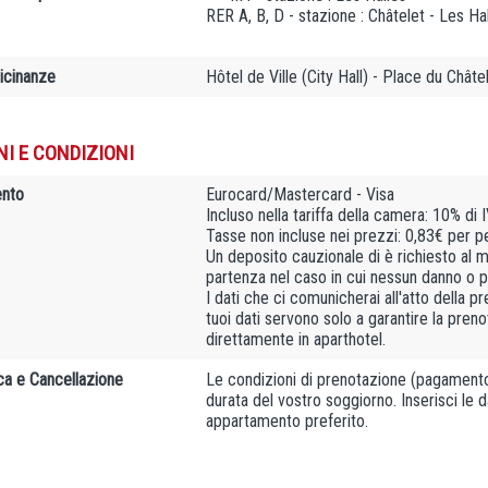
RER A, B, D - stazione : Châtelet - Les Ha
vicinanze
Hôtel de Ville (City Hall) - Place du Châ
NI E CONDIZIONI
nto
Eurocard/Mastercard - Visa
Incluso nella tariffa della camera: 10% di 
Tasse non incluse nei prezzi: 0,83€ per p
Un deposito cauzionale di è richiesto al m
partenza nel caso in cui nessun danno o pe
I dati che ci comunicherai all'atto della 
tuoi dati servono solo a garantire la pre
direttamente in aparthotel.
ca e Cancellazione
Le condizioni di prenotazione (pagamento 
durata del vostro soggiorno. Inserisci le d
appartamento preferito.