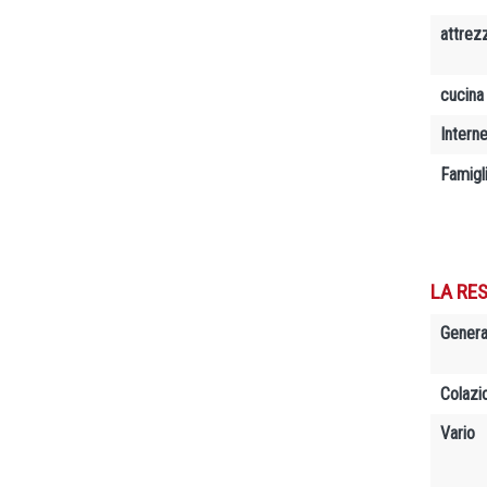
attrez
cucina
Interne
Famigl
LA RES
Genera
Colazi
Vario