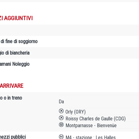
ZI AGGIUNTIVI
 di fine di soggiorno
io di biancheria
amani Noleggio
ARRIVARE
o o in treno
Da
Orly (ORY)
Roissy Charles de Gaulle (CDG)
Montparnasse - Bienvenüe
mezzi pubblici
M4 - stazione : Les Halles