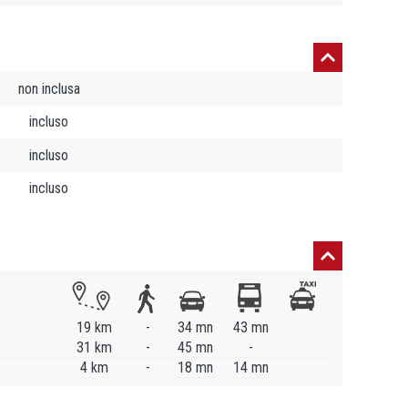
non inclusa
incluso
incluso
incluso
19 km
-
34 mn
43 mn
31 km
-
45 mn
-
4 km
-
18 mn
14 mn