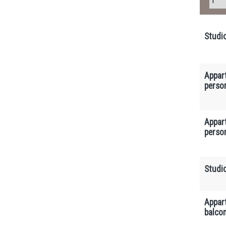
Studi
Appar
perso
Appar
perso
Studi
Appar
balco