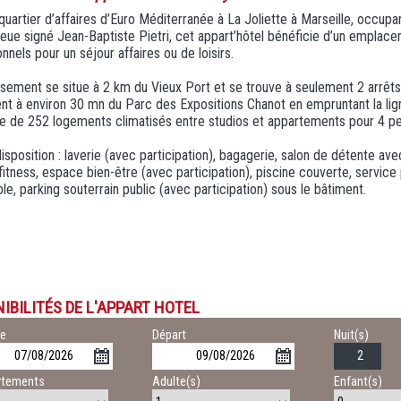
quartier d’affaires d’Euro Méditerranée à La Joliette à Marseille, occup
eue signé Jean-Baptiste Pietri, cet appart’hôtel bénéficie d’un emplac
nnels pour un séjour affaires ou de loisirs.
ssement se situe à 2 km du Vieux Port et se trouve à seulement 2 arrêt
t à environ 30 mn du Parc des Expositions Chanot en empruntant la ligne
 de 252 logements climatisés entre studios et appartements pour 4 p
isposition : laverie (avec participation), bagagerie, salon de détente a
itness, espace bien-être (avec participation), piscine couverte, service 
le, parking souterrain public (avec participation) sous le bâtiment.
IBILITÉS DE L'APPART HOTEL
ée
Départ
Nuit(s)
rtements
Adulte(s)
Enfant(s)