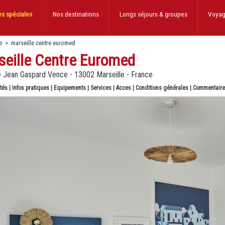
es spéciales
Nos destinations
Longs séjours
& groupes
Voyag
e
>
marseille centre euromed
seille Centre Euromed
e Jean Gaspard Vence - 13002 Marseille - France
ités
|
Infos pratiques
|
Equipements
|
Services
|
Acces
|
Conditions générales
|
Commentair