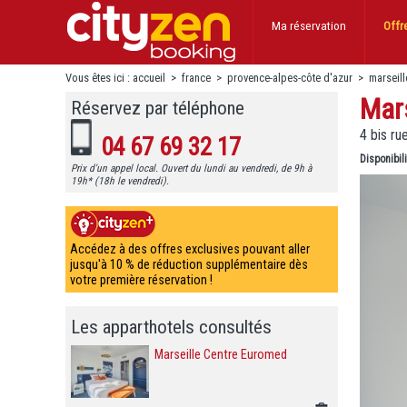
Ma réservation
Offr
Vous êtes ici :
accueil
>
france
>
provence-alpes-côte d'azur
>
marseill
Mar
Réservez par téléphone
4 bis ru
04 67 69 32 17
Disponibil
Prix d'un appel local. Ouvert du lundi au vendredi, de 9h à
19h* (18h le vendredi).
Accédez à des offres exclusives pouvant aller
jusqu'à 10 % de réduction supplémentaire dès
votre première réservation !
Les apparthotels consultés
Marseille Centre Euromed