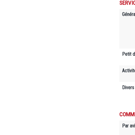
SERVI
Généra
Petit 
Activit
Divers
COMME
Par avi