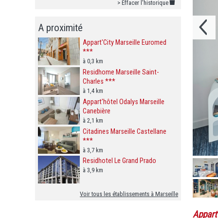
> Effacer l'historique
A proximité
Appart'City Marseille Euromed
***
à 0,3 km
Residhome Marseille Saint-
Charles ***
à 1,4 km
Appart'hôtel Odalys Marseille
Canebière
à 2,1 km
Citadines Marseille Castellane
***
à 3,7 km
Residhotel Le Grand Prado
à 3,9 km
Voir tous les établissements à Marseille
Appart