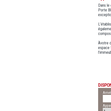
Dans le 
Porte Bl
exceptio
L’établi
égalemen
compose
Àvotre d
espace f
l’immeub
DISPON
Arriv
Appa