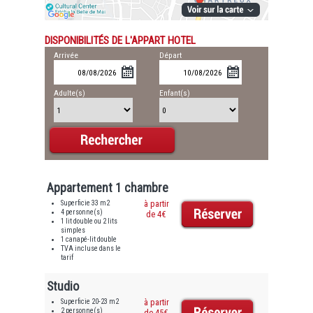
DISPONIBILITÉS DE L'APPART HOTEL
Arrivée
Départ
Adulte(s)
Enfant(s)
Appartement 1 chambre
Superficie 33 m2
à partir
4 personne(s)
de 4€
1 lit double ou 2 lits
simples
1 canapé-lit double
TVA incluse dans le
tarif
Studio
Superficie 20-23 m2
à partir
2 personne(s)
de 45€