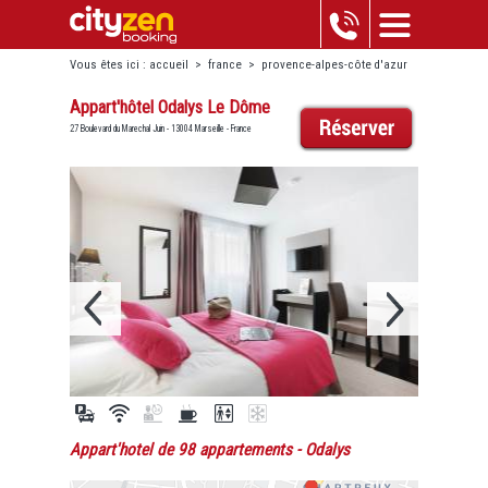
Vous êtes ici :
accueil
>
france
>
provence-alpes-côte d'azur
>
marseille
>
appart'hôtel odalys le dôme
Appart'hôtel Odalys Le Dôme
27 Boulevard du Marechal Juin - 13004 Marseille - France
Appart'hotel de 98 appartements
- Odalys