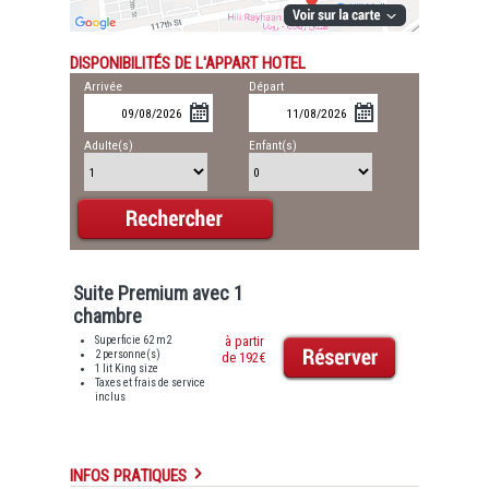
DISPONIBILITÉS DE L'APPART HOTEL
Arrivée
Départ
Adulte(s)
Enfant(s)
Suite Premium avec 1
chambre
Superficie 62 m2
à partir
2 personne(s)
de 192€
1 lit King size
Taxes et frais de service
inclus
INFOS PRATIQUES