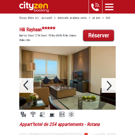
Vous êtes ici :
accueil
>
emirats arabes unis
>
al ain
>
hili
rayhaan
*****
Hili Rayhaan
Bani Yas Street 117th Street - PO Box 68456 Al Ain - Emirats
Arabes Unis
Appart'hotel de 254 appartements
- Rotana