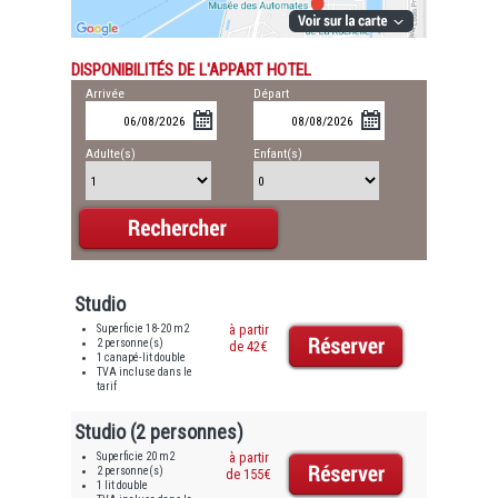
DISPONIBILITÉS DE L'APPART HOTEL
Arrivée
Départ
Adulte(s)
Enfant(s)
Studio
Superficie 18-20 m2
à partir
2 personne(s)
de 42€
1 canapé-lit double
TVA incluse dans le
tarif
Studio (2 personnes)
Superficie 20 m2
à partir
2 personne(s)
de 155€
1 lit double