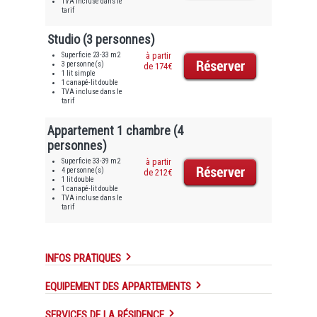
TVA incluse dans le
tarif
Studio (3 personnes)
Superficie 23-33 m2
à partir
3 personne(s)
de 174€
1 lit simple
1 canapé-lit double
TVA incluse dans le
tarif
Appartement 1 chambre (4
personnes)
Superficie 33-39 m2
à partir
4 personne(s)
de 212€
1 lit double
1 canapé-lit double
TVA incluse dans le
tarif
INFOS PRATIQUES
EQUIPEMENT DES APPARTEMENTS
SERVICES DE LA RÉSIDENCE