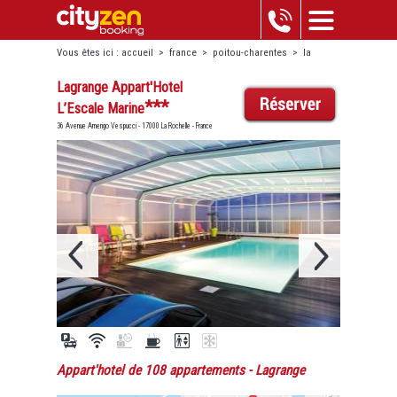
Vous êtes ici :
accueil
>
france
>
poitou-charentes
>
la
rochelle
>
lagrange appart'hotel l’escale marine
Lagrange Appart'Hotel
***
L’Escale Marine
36 Avenue Amerigo Vespucci - 17000 La Rochelle - France
Appart'hotel de 108 appartements
- Lagrange