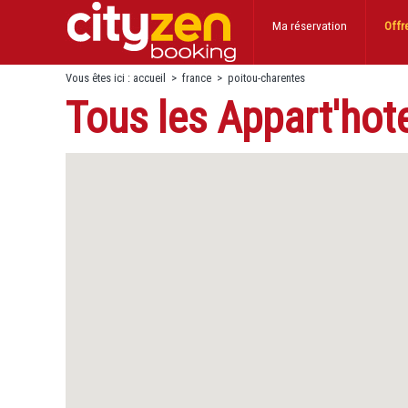
Ma réservation
Offr
Vous êtes ici :
accueil
>
france
>
poitou-charentes
Tous les Appart'hot