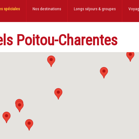
es spéciales
Nos destinations
Longs séjours
& groupes
Voyag
els Poitou-Charentes