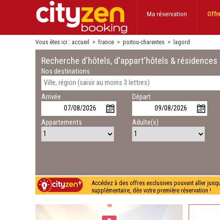
Ma réservation
Offr
Vous êtes ici :
accueil
>
france
>
poitou-charentes
>
lagord
Recherche d'hôtels, d'appart'hôtels & résidences
Nos destinations
Arrivée
Départ
Appartements
Adulte(s)
Accédez à des offres exclusives pouvant aller jusq
supplémentaire, dès votre première réservation !