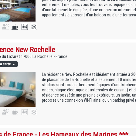
entièrement meublés, vous les trouverez équipés d'un s
d'une kitchenette équipée, d'une connexion internet et
appartements disposent d'un balcon ou d'une terrasse,
ence New Rochelle
 du Lazaret 17000 La Rochelle - France
La résidence New Rochelle est idéalement située à 200
de plaisance de La Rochelle et à seulement 10 minutes 
studios sont tous entièrement équipés d'une kitchenett
ondes, plaque électrique et ustensiles de cuisine) et d'
résidence possède une piscine extérieure, un jardin, u
propose une connexion Wi-FI ainsi qu'un parking privé 
s de France - Les Hameaux des Marines ***