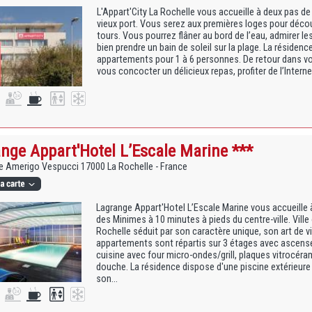
L'Appart'City La Rochelle vous accueille à deux pas de 
vieux port. Vous serez aux premières loges pour découv
tours. Vous pourrez flâner au bord de l’eau, admirer 
bien prendre un bain de soleil sur la plage. La réside
appartements pour 1 à 6 personnes. De retour dans vot
vous concocter un délicieux repas, profiter de l’Interne
nge Appart'Hotel L’Escale Marine ***
 Amerigo Vespucci 17000 La Rochelle - France
Lagrange Appart'Hotel L’Escale Marine vous accueille à
des Minimes à 10 minutes à pieds du centre-ville. Ville
Rochelle séduit par son caractère unique, son art de 
appartements sont répartis sur 3 étages avec ascen
cuisine avec four micro-ondes/grill, plaques vitrocéra
douche. La résidence dispose d'une piscine extérieure
son...