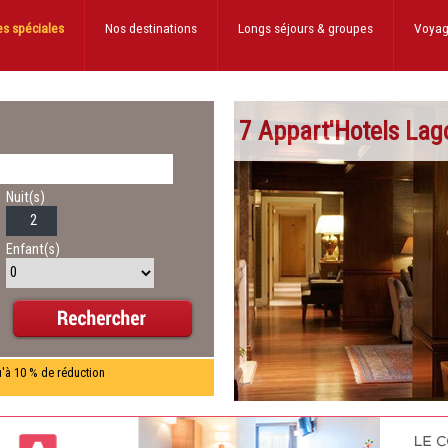
es spéciales
Nos destinations
Longs séjours
& groupes
Voyag
7 Appart'Hotels Lag
Nuit(s)
Enfant(s)
u'à 10 % de réduction