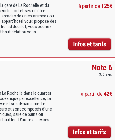
la gare de La Rochelle et du
à partir de
125€
rir le port et ses célèbres
les arcades des rues animées ou
nce appart’hotel vous propose des
re nid douillet, vous pourrez
t haut débit ou vous ...
Note 6
370 avis
 La Rochelle dans le quartier
à partir de
42€
 océanique par excellence, La
vivre et son dynamisme. Les
seurs et sont composés d'une
miques, salle de bains ou
 chauffée. D'autres services