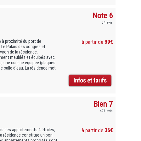
Note 6
54 avis
 à proximité du port de
à partir de
39€
. Le Palais des congrès et
viron de la résidence.
ement meublés et équipés avec
au, une cuisine équipée (plaques
ne salle d'eau. La résidence met
Bien 7
427 avis
ans ses appartements 4 étoiles,
à partir de
36€
 La résidence constitue un bon
. Les appartements proposés sont