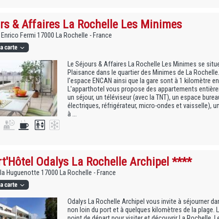
rs & Affaires La Rochelle Les Minimes
 Enrico Fermi 17000 La Rochelle - France
Le Séjours & Affaires La Rochelle Les Minimes se situe
Plaisance dans le quartier des Minimes de La Rochelle
l'espace ENCAN ainsi que la gare sont à 1 kilomètre en
L'apparthotel vous propose des appartements entièr
un séjour, un téléviseur (avec la TNT), un espace bure
électriques, réfrigérateur, micro-ondes et vaisselle), u
à ...
t'Hôtel Odalys La Rochelle Archipel ****
 la Huguenotte 17000 La Rochelle - France
Odalys La Rochelle Archipel vous invite à séjourner d
non loin du port et à quelques kilomètres de la plage.
point de départ pour visiter et découvrir La Rochelle