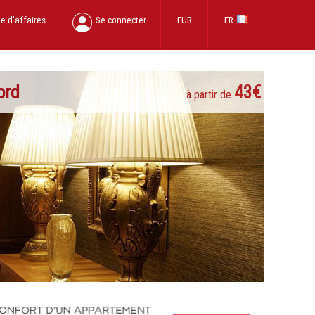
e d'affaires
Se connecter
EUR
FR
ord
43€
à partir de