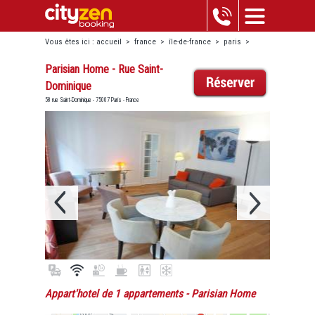
Vous êtes ici :
accueil
>
france
>
île-de-france
>
paris
>
invalides
>
parisian home - rue saint-dominique
Parisian Home - Rue Saint-
Dominique
58 rue Saint-Dominique - 75007 Paris - France
Appart'hotel de 1 appartements
- Parisian Home