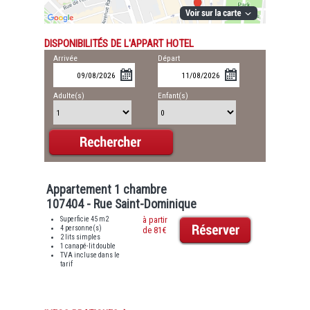
DISPONIBILITÉS DE L'APPART HOTEL
Arrivée
Départ
Adulte(s)
Enfant(s)
Appartement 1 chambre
107404 - Rue Saint-Dominique
Superficie 45 m2
à partir
4 personne(s)
de 81€
2 lits simples
1 canapé-lit double
TVA incluse dans le
tarif