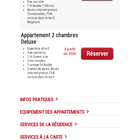
Vue sur ville
1 lit double (160 cm)
Accès internet gratuit,
Climatisation, TVA
incluse dans le tarif,
Baignoire
Appartement 2 chambres
Deluxe
Superficie 60 m2
à partir
4 personne(s)
de 555€
1 lit Queen size
2 lits simples
1 canapé-lit double
2 salles de bains, Accès
internet gratuit, TVA
incluse dans le tarif
INFOS PRATIQUES
EQUIPEMENT DES APPARTEMENTS
SERVICES DE LA RÉSIDENCE
SERVICES À LA CARTE