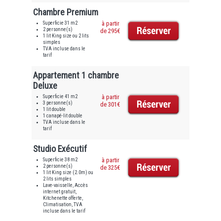
Chambre Premium
Superficie 31 m2
à partir
2 personne(s)
de 295€
1 lit King size ou 2 lits
simples
TVA incluse dans le
tarif
Appartement 1 chambre
Deluxe
Superficie 41 m2
à partir
3 personne(s)
de 301€
1 lit double
1 canapé-lit double
TVA incluse dans le
tarif
Studio Exécutif
Superficie 38 m2
à partir
2 personne(s)
de 325€
1 lit King size (2.0m) ou
2 lits simples
Lave-vaisselle, Accès
internet gratuit,
Kitchenette offerte,
Climatisation, TVA
incluse dans le tarif