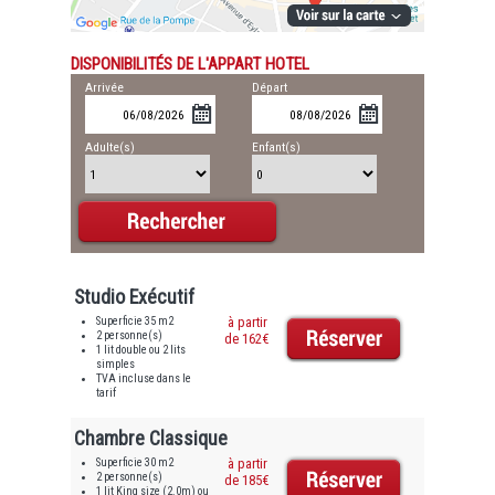
DISPONIBILITÉS DE L'APPART HOTEL
Arrivée
Départ
Adulte(s)
Enfant(s)
Studio Exécutif
Superficie 35 m2
à partir
2 personne(s)
de 162€
1 lit double ou 2 lits
simples
TVA incluse dans le
tarif
Chambre Classique
Superficie 30 m2
à partir
2 personne(s)
de 185€
1 lit King size (2.0m) ou