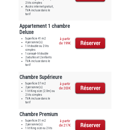
2 lits simples
Accès internet gratuit,
TVA incluse dans le
tarif
Appartement 1 chambre
Deluxe
Superficie 41 m2
à partir
4 personne(s)
de 199€
1 lit double ou 2 lits
simples
1 canapé-lit double
2 adultes et 2 enfants
TVA incluse dans le
tarif
Chambre Supérieure
Superficie 37 m2
à partir
2 personne(s)
de 203€
1 lit King size (2.0m) ou
2 lits simples
TVA incluse dans le
tarif
Chambre Premium
Superficie 31 m2
à partir
2 personne(s)
de 217€
1 lit King size ou 2 lits