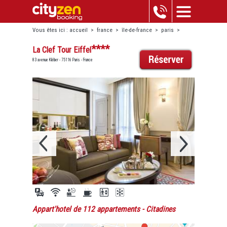
Vous êtes ici :
accueil
>
france
>
île-de-france
>
paris
>
trocadéro-passy
>
la clef tour eiffel
****
La Clef Tour Eiffel
83 avenue Kléber - 75116 Paris - France
Appart'hotel de 112 appartements
- Citadines