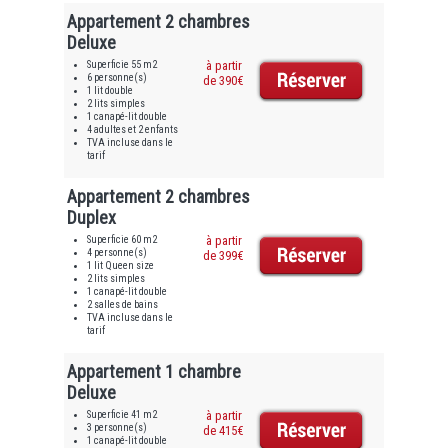
Appartement 2 chambres
Deluxe
Superficie 55 m2
à partir
6 personne(s)
de 390€
1 lit double
2 lits simples
1 canapé-lit double
4 adultes et 2 enfants
TVA incluse dans le
tarif
Appartement 2 chambres
Duplex
Superficie 60 m2
à partir
4 personne(s)
de 399€
1 lit Queen size
2 lits simples
1 canapé-lit double
2 salles de bains
TVA incluse dans le
tarif
Appartement 1 chambre
Deluxe
Superficie 41 m2
à partir
3 personne(s)
de 415€
1 canapé-lit double