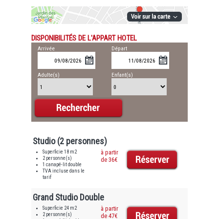
DISPONIBILITÉS DE L'APPART HOTEL
Arrivée
Départ
Adulte(s)
Enfant(s)
Studio (2 personnes)
Superficie 18 m2
à partir
2 personne(s)
de 36€
1 canapé-lit double
TVA incluse dans le
tarif
Grand Studio Double
Superficie 24 m2
à partir
2 personne(s)
de 47€