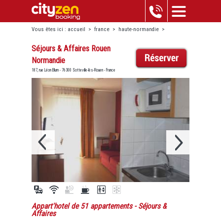
Vous êtes ici :
accueil
>
france
>
haute-normandie
>
sotteville-lès-rouen
>
séjours & affaires rouen normandie
Séjours & Affaires Rouen
Normandie
187, rue Léon Blum - 76300 Sotteville-lès-Rouen - France
Appart'hotel de 51 appartements
- Séjours &
Affaires