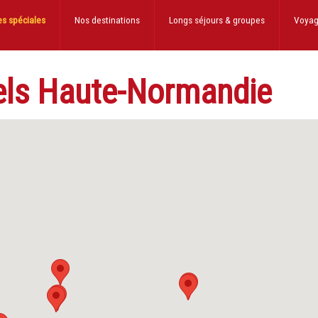
es spéciales
Nos destinations
Longs séjours
& groupes
Voyag
tels Haute-Normandie