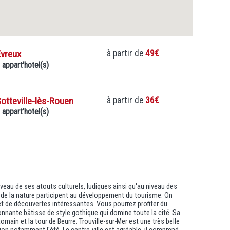
Evreux
à partir de
49€
 appart'hotel(s)
otteville-lès-Rouen
à partir de
36€
 appart'hotel(s)
veau de ses atouts culturels, ludiques ainsi qu'au niveau des
ur de la nature participent au développement du tourisme. On
bjet de découvertes intéressantes. Vous pourrez profiter du
nnante bâtisse de style gothique qui domine toute la cité. Sa
omain et la tour de Beurre. Trouville-sur-Mer est une très belle