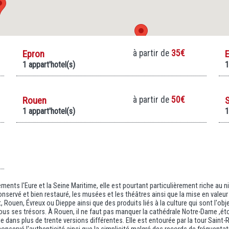
Epron
à partir de
35€
1 appart'hotel(s)
1
Rouen
à partir de
50€
S
1 appart'hotel(s)
1
ts l'Eure et la Seine Maritime, elle est pourtant particulièrement riche au ni
onservé et bien restauré, les musées et les théâtres ainsi que la mise en vale
t, Rouen, Évreux ou Dieppe ainsi que des produits liés à la culture qui sont l'o
ous ses trésors. À Rouen, il ne faut pas manquer la cathédrale Notre-Dame ,éto
e dans plus de trente versions différentes. Elle est entourée par la tour Saint-R