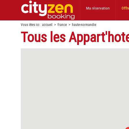
Ma réservation
Offr
Vous êtes ici :
accueil
>
france
>
haute-normandie
Tous les Appart'ho