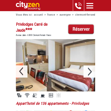
Vous êtes ici :
accueil
>
france
>
auvergne
>
clermont-ferrand
>
privilodges carré de jaude
Privilodges Carré de
***
Jaude
Avenue Julien - 63000 Clermont-Ferrand - France
Appart'hotel de 136 appartements
- Privilodges