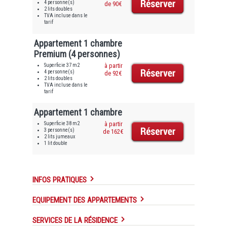
4 personne(s)
de 90€
2 lits doubles
TVA incluse dans le
tarif
Appartement 1 chambre
Premium (4 personnes)
Superficie 37 m2
à partir
4 personne(s)
de 92€
2 lits doubles
TVA incluse dans le
tarif
Appartement 1 chambre
Superficie 38 m2
à partir
3 personne(s)
de 162€
2 lits jumeaux
1 lit double
INFOS PRATIQUES
EQUIPEMENT DES APPARTEMENTS
SERVICES DE LA RÉSIDENCE