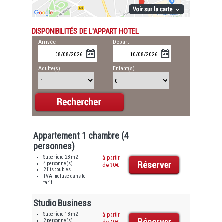
DISPONIBILITÉS DE L'APPART HOTEL
Arrivée
Départ
Adulte(s)
Enfant(s)
Appartement 1 chambre (4
personnes)
Superficie 28 m2
à partir
4 personne(s)
de 30€
2 lits doubles
TVA incluse dans le
tarif
Studio Business
Superficie 18 m2
à partir
2 personne(s)
de 40€