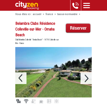
Vous êtes ici :
accueil
>
france
>
basse-normandie
>
colleville-sur-mer
>
belambra clubs résidence colleville-sur-mer
Belambra Clubs Résidence
- omaha beach
Colleville-sur-Mer - Omaha
Beach
Club Belambra Colleville “ Omaha Beach ” - 14710 Colleville-sur-
Mer - France