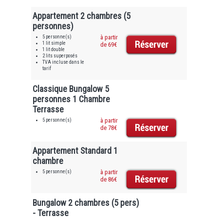
Appartement 2 chambres (5
personnes)
5 personne(s)
à partir
1 lit simple
de 69€
1 lit double
2 lits superposés
TVA incluse dans le
tarif
Classique Bungalow 5
personnes 1 Chambre
Terrasse
5 personne(s)
à partir
de 78€
Appartement Standard 1
chambre
5 personne(s)
à partir
de 86€
Bungalow 2 chambres (5 pers)
- Terrasse