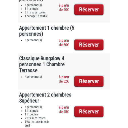
5 personne(s)
à partir
1 lit simple
de 60€
2 lits superposés
1 canapé-lit double
Appartement 1 chambre (5
personnes)
5 personne(s)
à partir
de 60€
Classique Bungalow 4
personnes 1 Chambre
Terrasse
4 personne(s)
à partir
de 62€
Appartement 2 chambres
Supérieur
5 personne(s)
à partir
1 lit simple
de 68€
1 lit double
2 lits superposés
TVA incluse dans le
tarif