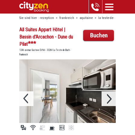
Sie sind hier :
rezeption
>
frankreich
>
aquitaine
>
la teste-de-
buch
>
all suites appart hôtel | bassin d'arcachon - dune du pilat
All Suites Appart Hôtel |
Bassin d'Arcachon - Dune du
***
Pilat
1246 avenue Gustave Eiffel - 33260 La Teste-de-Buch -
Frankreich