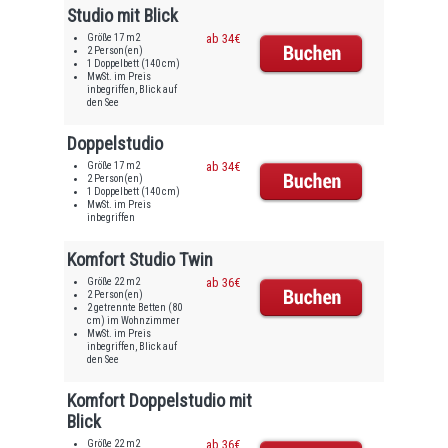
Studio mit Blick
Größe 17 m2
ab 34€
2 Person(en)
1 Doppelbett (140 cm)
MwSt. im Preis
inbegriffen, Blick auf
den See
Doppelstudio
Größe 17 m2
ab 34€
2 Person(en)
1 Doppelbett (140 cm)
MwSt. im Preis
inbegriffen
Komfort Studio Twin
Größe 22 m2
ab 36€
2 Person(en)
2 getrennte Betten (80
cm) im Wohnzimmer
MwSt. im Preis
inbegriffen, Blick auf
den See
Komfort Doppelstudio mit
Blick
Größe 22 m2
ab 36€