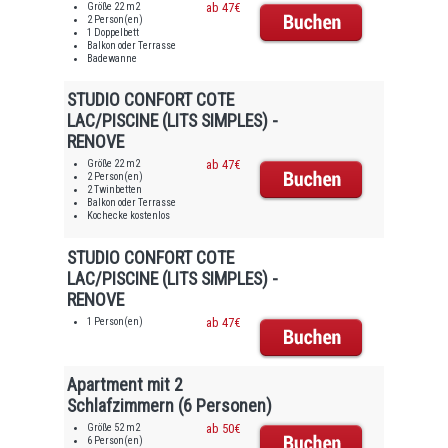
Größe 22 m2
ab 47€
2 Person(en)
1 Doppelbett
Balkon oder Terrasse
Badewanne
STUDIO CONFORT COTE
LAC/PISCINE (LITS SIMPLES) -
RENOVE
Größe 22 m2
ab 47€
2 Person(en)
2 Twinbetten
Balkon oder Terrasse
Kochecke kostenlos
STUDIO CONFORT COTE
LAC/PISCINE (LITS SIMPLES) -
RENOVE
1 Person(en)
ab 47€
Apartment mit 2
Schlafzimmern (6 Personen)
Größe 52 m2
ab 50€
6 Person(en)