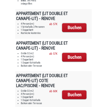
MwSt. im Preis
inbegriffen
APPARTEMENT (LIT DOUBLE ET
CANAPE-LIT) - RENOVE
4 Person(en)
ab 57€
1 Schlafsofa 2 Personen
1 Doppelbett
Kochecke kostenlos
APPARTEMENT (LIT DOUBLE ET
CANAPE-LIT) - RENOVE
Größe 32 m2
ab 57€
4 Person(en)
1 Doppelbett
1 Doppel-Schlafsofa
Balkon oder Terrasse
APPARTEMENT (LIT DOUBLE ET
CANAPE-LIT) COTE
LAC/PISCINE - RENOVE
Größe 32 m2
ab 60€
4 Person(en)
1 Doppelbett
1 Doppel-Schlafsofa
Balkon oder Terrasse