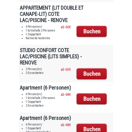
APPARTEMENT (LIT DOUBLE ET
CANAPE-LIT) COTE
LAC/PISCINE - RENOVE
4 Person(en)
ab 60€
1 Schlafsofa 2 Personen
1 Doppelbett
Kochecke kostenlos
STUDIO CONFORT COTE
LAC/PISCINE (LITS SIMPLES) -
RENOVE
2 Person(en)
ab 63€
2 Einzelbetten
Apartment (6 Personen)
6 Person(en)
ab 68€
1 Schlafsofa 2 Personen
1 Doppelbett
2 Einzelbetten
Apartment (6 Personen)
6 Person(en)
ab 68€
1 Doppelbett