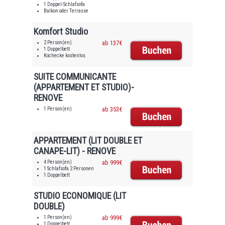
1 Doppel-Schlafsofa
Balkon oder Terrasse
Komfort Studio
2 Person(en)
ab 137€
1 Doppelbett
Kochecke kostenlos
SUITE COMMUNICANTE
(APPARTEMENT ET STUDIO)-
RENOVE
1 Person(en)
ab 353€
APPARTEMENT (LIT DOUBLE ET
CANAPE-LIT) - RENOVE
4 Person(en)
ab 999€
1 Schlafsofa 2 Personen
1 Doppelbett
STUDIO ECONOMIQUE (LIT
DOUBLE)
1 Person(en)
ab 999€
1 Doppelbett