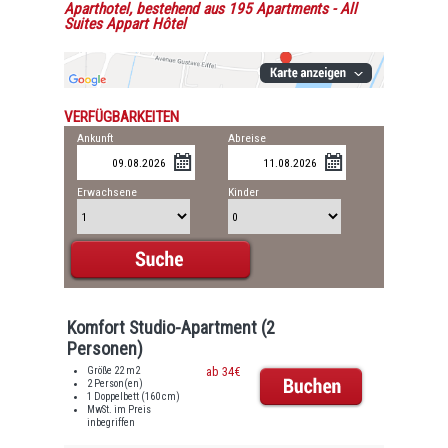
Aparthotel, bestehend aus 195 Apartments
- All
Suites Appart Hôtel
VERFÜGBARKEITEN
Ankunft
Abreise
Erwachsene
Kinder
Komfort Studio-Apartment (2
Personen)
Größe 22 m2
ab 34€
2 Person(en)
1 Doppelbett (160 cm)
MwSt. im Preis
inbegriffen