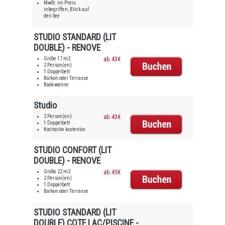
MwSt. im Preis
inbegriffen, Blick auf
den See
STUDIO STANDARD (LIT
DOUBLE) - RENOVE
Größe 17 m2
ab 43€
2 Person(en)
1 Doppelbett
Balkon oder Terrasse
Badewanne
Studio
2 Person(en)
ab 43€
1 Doppelbett
Kochecke kostenlos
STUDIO CONFORT (LIT
DOUBLE) - RENOVE
Größe 22 m2
ab 45€
2 Person(en)
1 Doppelbett
Balkon oder Terrasse
STUDIO STANDARD (LIT
DOUBLE) COTE LAC/PISCINE -