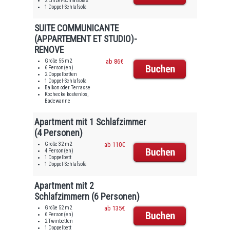
2 Einzel-Schlafsofas
1 Doppel-Schlafsofa
SUITE COMMUNICANTE
(APPARTEMENT ET STUDIO)-
RENOVE
Größe 55 m2
ab 86€
6 Person(en)
2 Doppelbetten
1 Doppel-Schlafsofa
Balkon oder Terrasse
Kochecke kostenlos,
Badewanne
Apartment mit 1 Schlafzimmer
(4 Personen)
Größe 32 m2
ab 110€
4 Person(en)
1 Doppelbett
1 Doppel-Schlafsofa
Apartment mit 2
Schlafzimmern (6 Personen)
Größe 52 m2
ab 135€
6 Person(en)
2 Twinbetten
1 Doppelbett