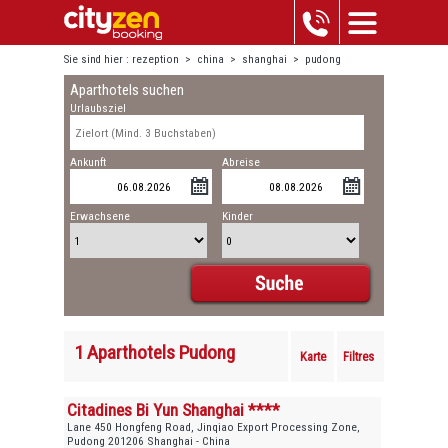
Sie sind hier :
rezeption
>
china
>
shanghai
>
pudong
Aparthotels suchen
Urlaubsziel
Ankunft
Abreise
Erwachsene
Kinder
1 Aparthotels Pudong
Karte
Filtres
Citadines Bi Yun Shanghai ****
Lane 450 Hongfeng Road, Jinqiao Export Processing Zone,
Pudong 201206 Shanghai - China