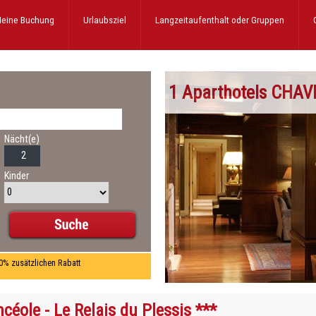
eine Buchung
Urlaubsziel
Langzeitaufenthalt
oder Gruppen
1 Aparthotels CHA
Nächt(e)
Kinder
10% zusätzlichen Rabatt
céole - Le Relais du Plessis ***