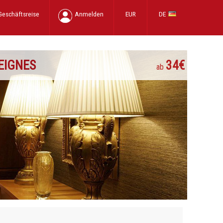
Geschäftsreise
Anmelden
EUR
DE
VEIGNES
34€
ab