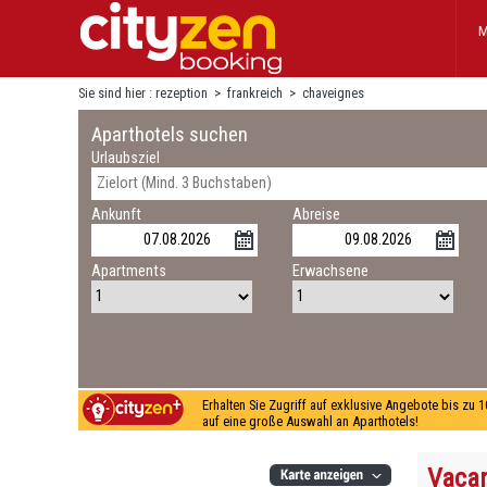
M
Sie sind hier :
rezeption
>
frankreich
>
chaveignes
Aparthotels suchen
Urlaubsziel
Ankunft
Abreise
Apartments
Erwachsene
Erhalten Sie Zugriff auf exklusive Angebote bis zu 
auf eine große Auswahl an Aparthotels!
Vacan