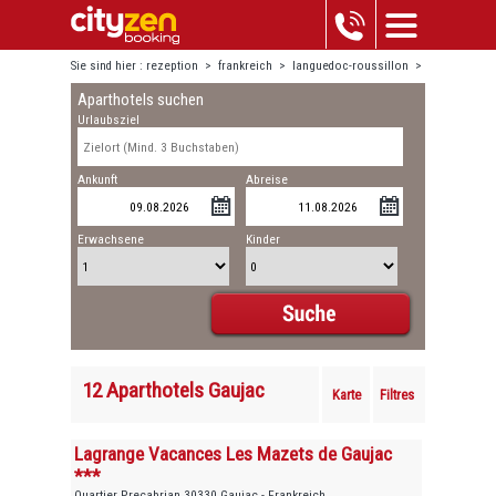
Sie sind hier :
rezeption
>
frankreich
>
languedoc-roussillon
>
Aparthotels suchen
gaujac
Urlaubsziel
Ankunft
Abreise
Erwachsene
Kinder
12 Aparthotels Gaujac
Karte
Filtres
Lagrange Vacances Les Mazets de Gaujac
***
Quartier Precabrian 30330 Gaujac - Frankreich