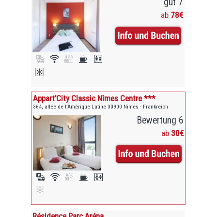
gut 7
ab
78€
Appart'City Classic Nîmes Centre ***
364, allée de l’Amérique Latine 30900 Nimes - Frankreich
Bewertung 6
ab
30€
Résidence Parc Aréna