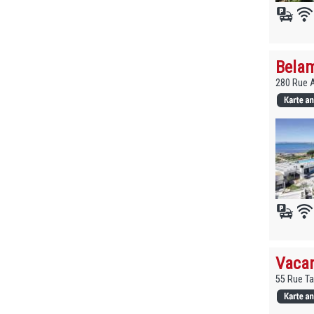
Belam
280 Rue A
Vacan
55 Rue Ta