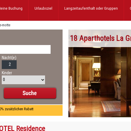
eine Buchung
Urlaubsziel
Langzeitaufenthalt
oder Gruppen
e-motte
18 Aparthotels La G
Nächt(e)
Kinder
10% zusätzlichen Rabatt
OTEL Residence