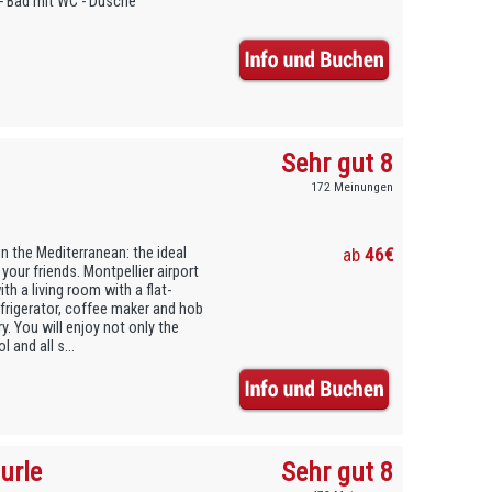
 - Bad mit WC - Dusche
Sehr gut 8
172 Meinungen
n the Mediterranean: the ideal
ab
46€
your friends. Montpellier airport
th a living room with a flat-
frigerator, coffee maker and hob
y. You will enjoy not only the
and all s...
urle
Sehr gut 8