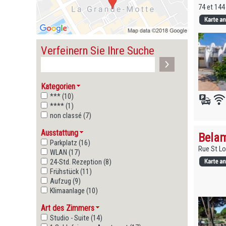
74 et 144
Verfeinern Sie Ihre Suche
Kategorien
*** (10)
**** (1)
non classé (7)
Ausstattung
Belam
Parkplatz (16)
Rue St Lo
WLAN (17)
24-Std. Rezeption (8)
Frühstück (11)
Aufzug (9)
Klimaanlage (10)
Art des Zimmers
Studio - Suite (14)