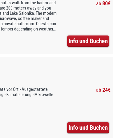
nutes walk from the harbor and
ab
80€
 are 200 meters away and you
ue and Lake Salonika. The modern
microwave, coffee maker and
d a private bathroom. Guests can
ptember depending on weather...
latz vor Ort - Ausgestattete
ab
24€
g - Klimatisierung - Mikrowelle