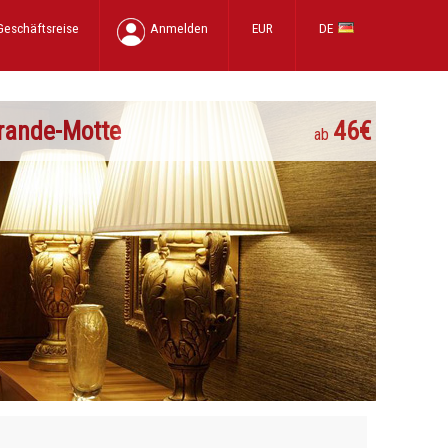
Geschäftsreise
Anmelden
EUR
DE
rande-Motte
46€
ab