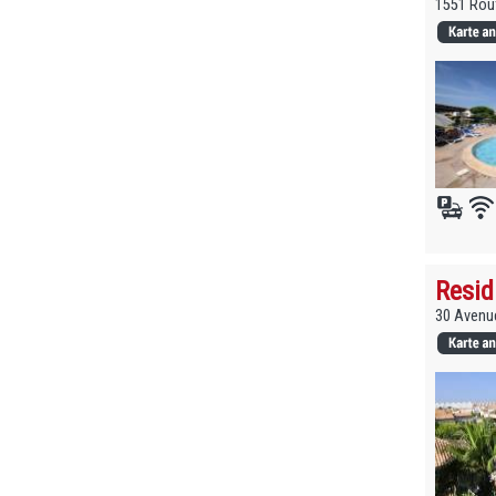
1551 Rout
Resid
30 Avenue