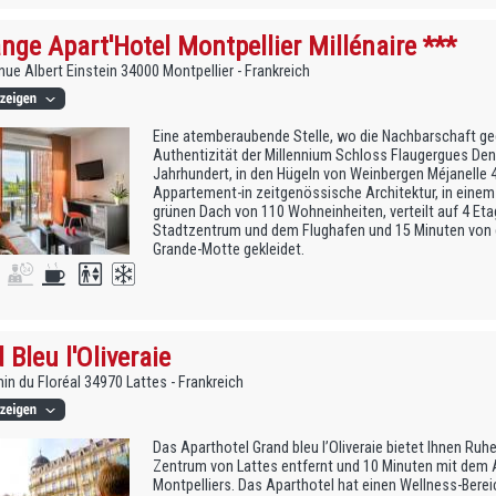
nge Apart'Hotel Montpellier Millénaire ***
ue Albert Einstein 34000 Montpellier - Frankreich
Eine atemberaubende Stelle, wo die Nachbarschaft g
Authentizität der Millennium Schloss Flaugergues De
Jahrhundert, in den Hügeln von Weinbergen Méjanelle 4
Appartement-in zeitgenössische Architektur, in ein
grünen Dach von 110 Wohneinheiten, verteilt auf 4 Et
Stadtzentrum und dem Flughafen und 15 Minuten von 
Grande-Motte gekleidet.
 Bleu l'Oliveraie
in du Floréal 34970 Lattes - Frankreich
Das Aparthotel Grand bleu l’Oliveraie bietet Ihnen Ru
Zentrum von Lattes entfernt und 10 Minuten mit dem 
Montpelliers. Das Aparthotel hat einen Wellness-Bere