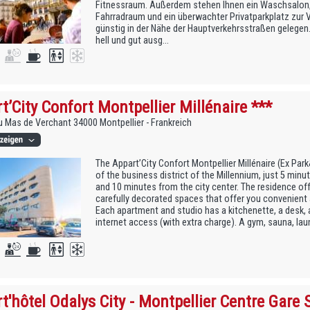
Fitnessraum. Außerdem stehen Ihnen ein Waschsalon, 
Fahrradraum und ein überwachter Privatparkplatz zur V
günstig in der Nähe der Hauptverkehrsstraßen gelegen.
hell und gut ausg...
t’City Confort Montpellier Millénaire ***
u Mas de Verchant 34000 Montpellier - Frankreich
The Appart’City Confort Montpellier Millénaire (Ex Park
of the business district of the Millennium, just 5 minu
and 10 minutes from the city center. The residence o
carefully decorated spaces that offer you convenient 
Each apartment and studio has a kitchenette, a desk, a
internet access (with extra charge). A gym, sauna, laun
t'hôtel Odalys City - Montpellier Centre Gare 