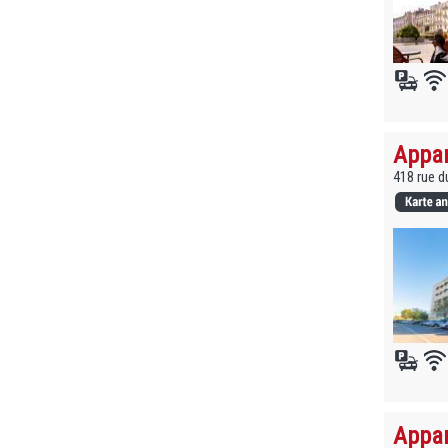
Appar
418 rue d
Appar