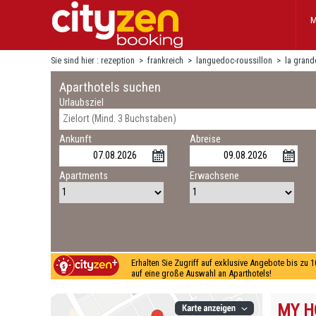
M
Sie sind hier :
rezeption
>
frankreich
>
languedoc-roussillon
>
la grand
Aparthotels suchen
Urlaubsziel
Ankunft
Abreise
Apartments
Erwachsene
Erhalten Sie Zugriff auf exklusive Angebote bis zu 
auf eine große Auswahl an Aparthotels!
MY H