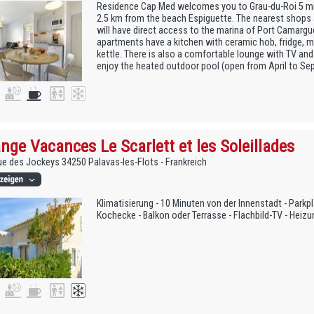
Residence Cap Med welcomes you to Grau-du-Roi 5 mi
2.5 km from the beach Espiguette. The nearest shops
will have direct access to the marina of Port Camarg
apartments have a kitchen with ceramic hob, fridge, 
kettle. There is also a comfortable lounge with TV an
enjoy the heated outdoor pool (open from April to Se
nge Vacances Le Scarlett et les Soleillades
e des Jockeys 34250 Palavas-les-Flots - Frankreich
Klimatisierung - 10 Minuten von der Innenstadt - Parkp
Kochecke - Balkon oder Terrasse - Flachbild-TV - Heizun