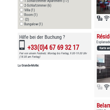
1 Schlafzimmer Apartment (17)
2-Schlafzimmer (6)
Villa (1)
Room (1)
(2)
Bungalow (1)
Résid
Hilfe bei der Buchung ?
Esplanade
+33(0)4 67 69 32 17
Frei von einem Festnetz. Montag bis Freitag, 9.00-19.00 Uhr
(18.00 am Freitag)
La Grande-Motte:
Belam