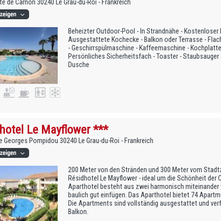
e de Carnon 30240 Le Grau-du-Roi - Frankreich
Beheizter Outdoor-Pool - In Strandnähe - Kostenloser P
Ausgestattete Kochecke - Balkon oder Terrasse - Flach
- Geschirrspülmaschine - Kaffeemaschine - Kochplatte 
Persönliches Sicherheitsfach - Toaster - Staubsauger 
Dusche
hotel Le Mayflower ***
 Georges Pompidou 30240 Le Grau-du-Roi - Frankreich
200 Meter von den Stränden und 300 Meter vom Stadtz
Résidhotel Le Mayflower - ideal um die Schönheit der
Aparthotel besteht aus zwei harmonisch miteinander 
baulich gut einfügen. Das Aparthotel bietet 74 Apartme
Die Apartments sind vollständig ausgestattet und ver
Balkon.