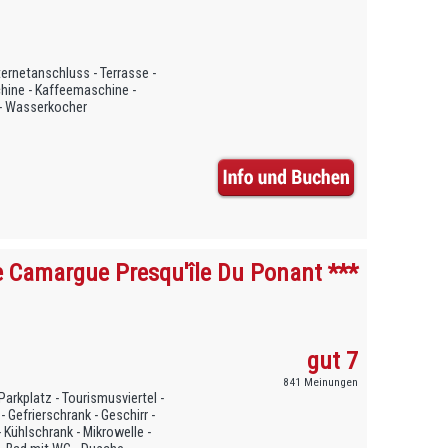
ternetanschluss - Terrasse -
chine - Kaffeemaschine -
a - Wasserkocher
e Camargue Presqu'île Du Ponant ***
gut 7
841 Meinungen
arkplatz - Tourismusviertel -
Gefrierschrank - Geschirr -
Kühlschrank - Mikrowelle -