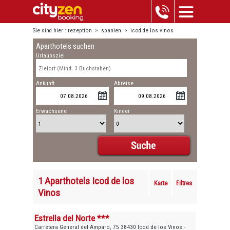
Sie sind hier :
rezeption
>
spanien
>
icod de los vinos
Aparthotels suchen
Urlaubsziel
Ankunft
Abreise
Erwachsene
Kinder
1 Aparthotels Icod de los
Karte
Filtres
Vinos
Estrella del Norte ***
Carretera General del Amparo, 75 38430 Icod de los Vinos -