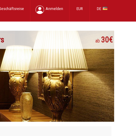
Geschäftsreise
Anmelden
EUR
DE
rs
30€
ab