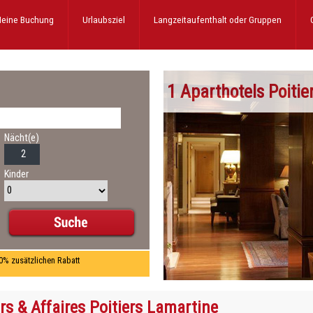
eine Buchung
Urlaubsziel
Langzeitaufenthalt
oder Gruppen
1 Aparthotels Poitie
Nächt(e)
Kinder
10% zusätzlichen Rabatt
rs & Affaires Poitiers Lamartine