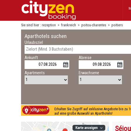
M
Sie sind hier :
rezeption
>
frankreich
>
poitou-charentes
>
poitiers
Aparthotels suchen
Urlaubsziel
Ankunft
Abreise
Apartments
Erwachsene
Erhalten Sie Zugriff auf exklusive Angebote bis zu 
auf eine große Auswahl an Aparthotels!
Séjou