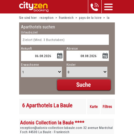
Sie sind hier :
rezeption
>
frankreich
>
pays de la loire
>
la
Aparthotels suchen
baule
Urlaubsziel
Ankunft
Abreise
Erwachsene
Kinder
6 Aparthotels La Baule
Karte
Filtres
Adonis Collection la Baule ****
reception@adonis-collection-labaule.com 32 avenue Maréchal
Foch 44500 La Baule - Frankreich