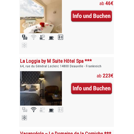
ab
46€
La Loggia by M Suite Hôtel Spa ***
64, rue du Général Leclerc 14800 Deauville - Frankreich
ab
223€
Vacancéole – Le Domaine de la Corniche ***