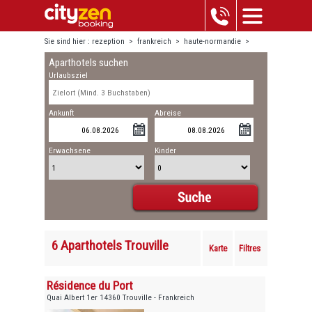
Sie sind hier :
rezeption
>
frankreich
>
haute-normandie
>
Aparthotels suchen
trouville
Urlaubsziel
Ankunft
Abreise
Erwachsene
Kinder
6 Aparthotels Trouville
Karte
Filtres
Résidence du Port
Quai Albert 1er 14360 Trouville - Frankreich