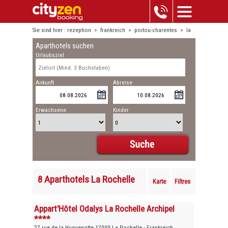
Sie sind hier :
rezeption
>
frankreich
>
poitou-charentes
>
la
Aparthotels suchen
rochelle
Urlaubsziel
Ankunft
Abreise
Erwachsene
Kinder
8 Aparthotels La Rochelle
Karte
Filtres
Appart'Hôtel Odalys La Rochelle Archipel
****
27 rue de la Huguenotte 17000 La Rochelle - Frankreich