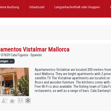
eine Buchung
Urlaubsziel
Langzeitaufenthalt
oder Gruppen
amentos Vistalmar Mallorca
23 07659 Cala Figuera - Spanien
Apartamentos Vistalmar are located 200 metres from t
east Mallorca. They are bright apartments with 2 priva
satellite TV. The Vistalmar apartments are located on 
floors and wooden furniture. The kitchens come with 
Free Wi-Fi is also available. The fishing town of Cala F
restaurants, as well as a range of bars. Cala Santanyi B