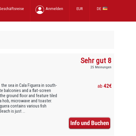
Geschäftsreise
Anmelden
EUR
DE
Sehr gut 8
25 Meinungen
he sea in Cala Figuera in south-
ab
42€
te balconies and a flat-screen
the ground floor and feature tiled
a hob, microwave and toaster.
iguera contains various fish
each is just ...