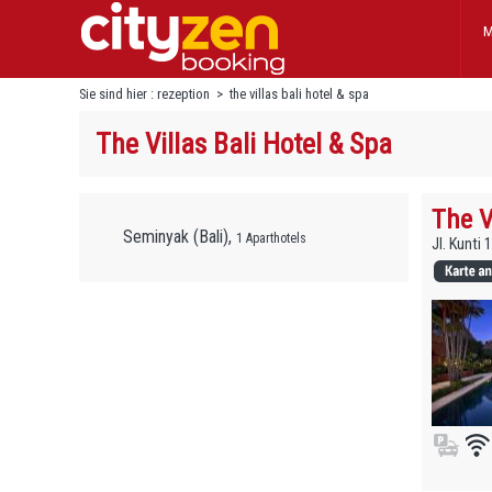
M
Sie sind hier :
rezeption
>
the villas bali hotel & spa
The Villas Bali Hotel & Spa
The V
Seminyak (Bali),
1 Aparthotels
Jl. Kunti