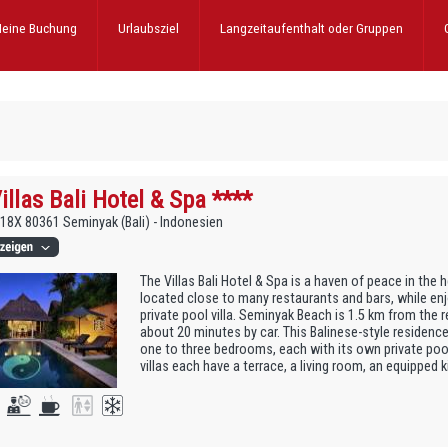
eine Buchung
Urlaubsziel
Langzeitaufenthalt
oder Gruppen
illas Bali Hotel & Spa ****
 118X 80361 Seminyak (Bali) - Indonesien
The Villas Bali Hotel & Spa is a haven of peace in the 
located close to many restaurants and bars, while enj
private pool villa. Seminyak Beach is 1.5 km from the 
about 20 minutes by car. This Balinese-style residence 
one to three bedrooms, each with its own private poo
villas each have a terrace, a living room, an equipped k