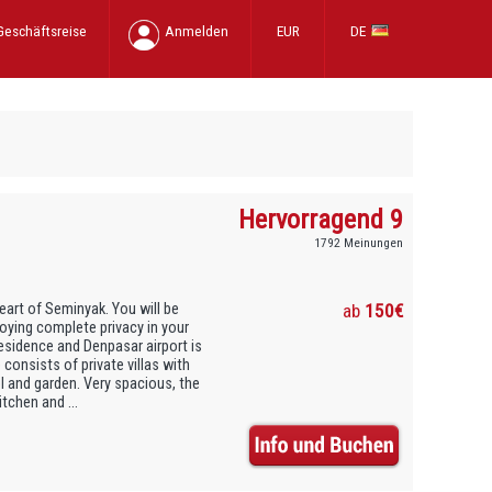
Geschäftsreise
Anmelden
EUR
DE
Hervorragend 9
1792 Meinungen
heart of Seminyak. You will be
ab
150€
oying complete privacy in your
residence and Denpasar airport is
consists of private villas with
l and garden. Very spacious, the
itchen and ...