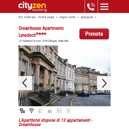
Voi siete qui :
home page
>
regno unito
>
glasgow
>
dreamhouse apartments lynedoch
Dreamhouse Apartments
****
Lynedoch
13-15 Lynedoch Crescent - G3 6EQ Glasgow - Regno Unito
L'Aparthotel dispone di 13 appartamenti
-
Dreamhouse