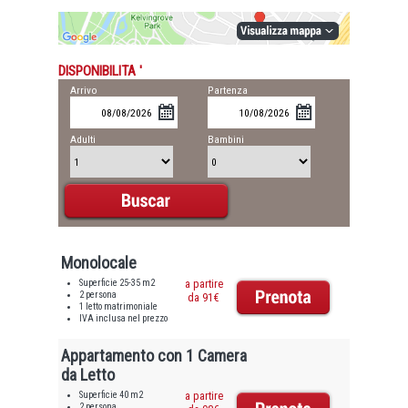
DISPONIBILITA '
Arrivo
Partenza
Adulti
Bambini
Monolocale
Superficie 25-35 m2
a partire
2 persona
da 91€
1 letto matrimoniale
IVA inclusa nel prezzo
Appartamento con 1 Camera
da Letto
Superficie 40 m2
a partire
2 persona